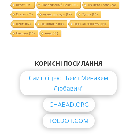
Песах
(85)
Любавичський Ребе
(80)
Тижнева глава
(74)
Статьи
(71)
музей громади
(67)
Суккот
(64)
Пурім
(57)
Привітання
(55)
Про нас говорять
(54)
EnerJew
(54)
хали
(53)
КОРИСНІ ПОСИЛАННЯ
Сайт ліцею "Бейт Менахем
Любавич"
CHABAD.ORG
TOLDOT.COM