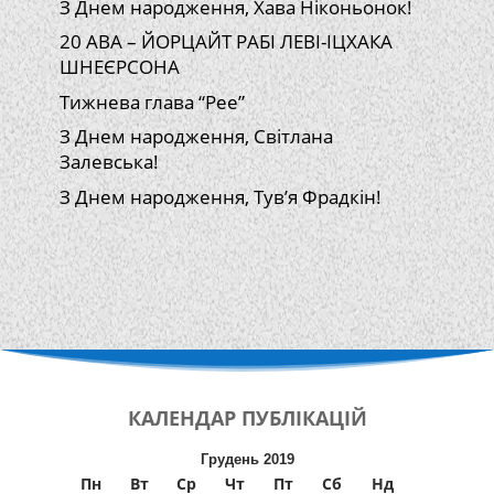
З Днем народження, Хава Ніконьонок!
20 АВА – ЙОРЦАЙТ РАБІ ЛЕВІ-ІЦХАКА
ШНЕЄРСОНА
Тижнева глава “Рее”
З Днем народження, Світлана
Залевська!
З Днем народження, Тув’я Фрадкін!
КАЛЕНДАР
ПУБЛІКАЦІЙ
Грудень 2019
Пн
Вт
Ср
Чт
Пт
Сб
Нд