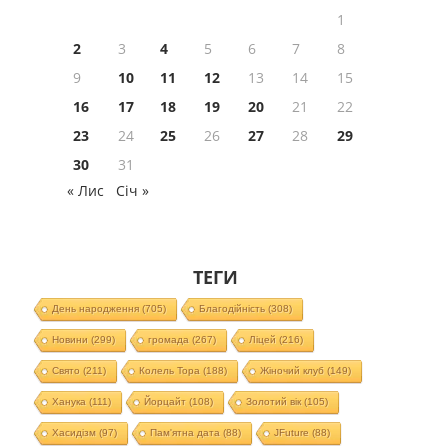
1
2
3
4
5
6
7
8
9
10
11
12
13
14
15
16
17
18
19
20
21
22
23
24
25
26
27
28
29
30
31
« Лис
Січ »
ТЕГИ
День народження
(705)
Благодійність
(308)
Новини
(299)
громада
(267)
Ліцей
(216)
Свято
(211)
Колель Тора
(188)
Жіночий клуб
(149)
Ханука
(111)
Йорцайт
(108)
Золотий вік
(105)
Хасидізм
(97)
Пам'ятна дата
(88)
JFuture
(88)