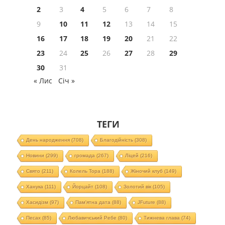
2
3
4
5
6
7
8
9
10
11
12
13
14
15
16
17
18
19
20
21
22
23
24
25
26
27
28
29
30
31
« Лис
Січ »
ТЕГИ
День народження
(708)
Благодійність
(308)
Новини
(299)
громада
(267)
Ліцей
(216)
Свято
(211)
Колель Тора
(188)
Жіночий клуб
(149)
Ханука
(111)
Йорцайт
(108)
Золотий вік
(105)
Хасидізм
(97)
Пам'ятна дата
(88)
JFuture
(88)
Песах
(85)
Любавичський Ребе
(80)
Тижнева глава
(74)