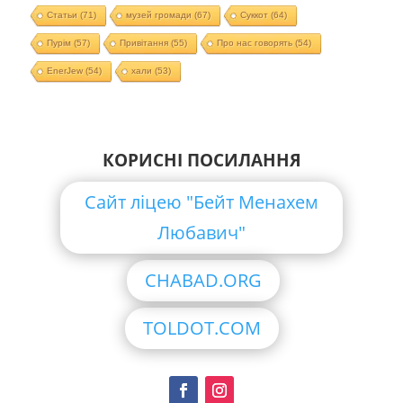
Статьи
(71)
музей громади
(67)
Суккот
(64)
Пурім
(57)
Привітання
(55)
Про нас говорять
(54)
EnerJew
(54)
хали
(53)
КОРИСНІ ПОСИЛАННЯ
Сайт ліцею "Бейт Менахем
Любавич"
CHABAD.ORG
TOLDOT.COM