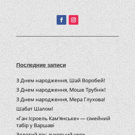
Подписывайтесь!
Последние записи
З Днем народження, Шай Воробей!
З Днем народження, Моше Трубнік!
З Днем народження, Мера Глухова!
Шабат Шалом!
«Ган Ісроель Кам’янське» — сімейний
табір у Варшаві
Золотий вік: духовний урок