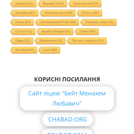
Ханука
(111)
Йорцайт
(108)
Золотий вік
(105)
Хасидізм
(97)
Пам'ятна дата
(88)
JFuture
(88)
Песах
(85)
Любавичський Ребе
(80)
Тижнева глава
(74)
Статьи
(71)
музей громади
(67)
Суккот
(64)
Пурім
(57)
Привітання
(55)
Про нас говорять
(54)
EnerJew
(54)
хали
(53)
КОРИСНІ ПОСИЛАННЯ
Сайт ліцею "Бейт Менахем
Любавич"
CHABAD.ORG