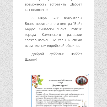
возможность встретить Шаббат
как положено!
6 Ияра 5780 волонтёры
Благотворительного центра “Бейт
Барух” синагоги “Бейт Реувен”
города Каменского развезли
свежевыпеченные халы и свечи
всем членам еврейской общины.
Доброй субботы! Шаббат
Шалом!