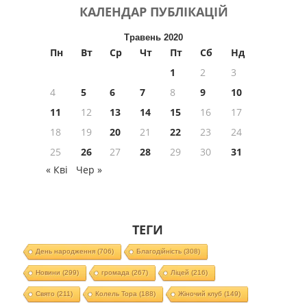
КАЛЕНДАР
ПУБЛІКАЦІЙ
Травень 2020
Пн
Вт
Ср
Чт
Пт
Сб
Нд
1
2
3
4
5
6
7
8
9
10
11
12
13
14
15
16
17
18
19
20
21
22
23
24
25
26
27
28
29
30
31
« Кві
Чер »
ТЕГИ
День народження
(706)
Благодійність
(308)
Новини
(299)
громада
(267)
Ліцей
(216)
Свято
(211)
Колель Тора
(188)
Жіночий клуб
(149)