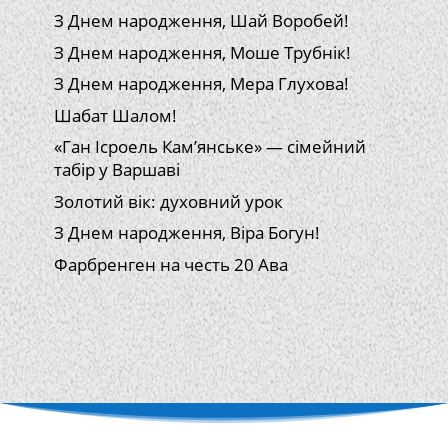
З Днем народження, Шай Воробей!
З Днем народження, Моше Трубнік!
З Днем народження, Мера Глухова!
Шабат Шалом!
«Ган Ісроель Кам’янське» — сімейний
табір у Варшаві
Золотий вік: духовний урок
З Днем народження, Віра Богун!
Фарбренген на честь 20 Ава