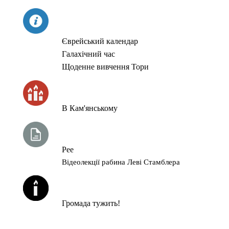
СЬОГОДНІ
Єврейський календар
Галахічний час
Щоденне вивчення Тори
ЧАС ЗАПАЛЮВАННЯ СВІЧОК
В Кам'янському
ТИЖНЕВА ГЛАВА ТОРИ
Рее
Відеолекції рабина Леві Стамблера
ЙОРЦАЙТИ У СЕРПНІ
Громада тужить!