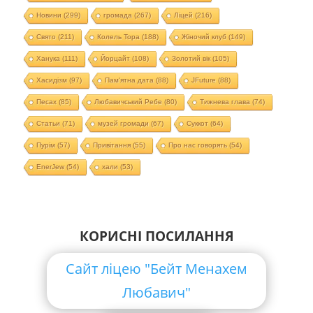
Новини
(299)
громада
(267)
Ліцей
(216)
Свято
(211)
Колель Тора
(188)
Жіночий клуб
(149)
Ханука
(111)
Йорцайт
(108)
Золотий вік
(105)
Хасидізм
(97)
Пам'ятна дата
(88)
JFuture
(88)
Песах
(85)
Любавичський Ребе
(80)
Тижнева глава
(74)
Статьи
(71)
музей громади
(67)
Суккот
(64)
Пурім
(57)
Привітання
(55)
Про нас говорять
(54)
EnerJew
(54)
хали
(53)
КОРИСНІ ПОСИЛАННЯ
Сайт ліцею "Бейт Менахем
Любавич"