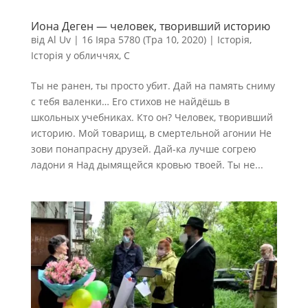
Иона Деген — человек, творивший историю
від
Al Uv
|
16 Іяра 5780 (Тра 10, 2020)
|
Історія
,
Історія у обличчях
,
С
Ты не ранен, ты просто убит. Дай на память сниму
с тебя валенки… Его стихов не найдёшь в
школьных учебниках. Кто он? Человек, творивший
историю. Мой товарищ, в смертельной агонии Не
зови понапрасну друзей. Дай-ка лучше согрею
ладони я Над дымящейся кровью твоей. Ты не...