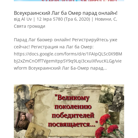
Всеукраинский Лаг ба Омер парад онлайн!
від
Al Uv
|
12 Іяра 5780 (Тра 6, 2020)
|
Новини
,
С
,
Свята громади
Парад Лаг баомер онлайн! Регистрируйтесь уже
сейчас! Регистрация на Лаг ба Омер:
https://docs.google.com/forms/d/e/1FAIpQLSc0X9BM
bJ2xZmCnOffTVgemItpp5Y9q9Lqi3cxuIXfvucKLGg/vie
wform Всеукраинский Лаг Ба-Омер парад...