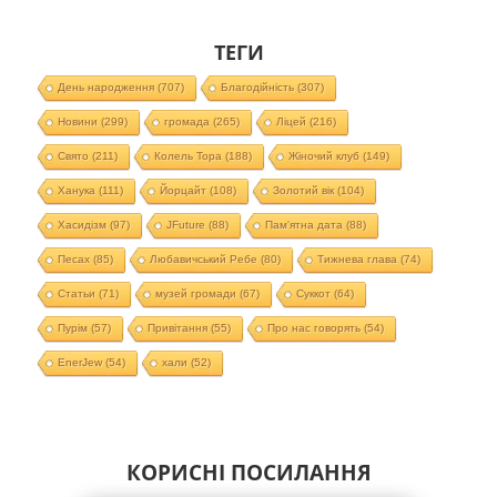
ТЕГИ
День народження
(707)
Благодійність
(307)
Новини
(299)
громада
(265)
Ліцей
(216)
Свято
(211)
Колель Тора
(188)
Жіночий клуб
(149)
Ханука
(111)
Йорцайт
(108)
Золотий вік
(104)
Хасидізм
(97)
JFuture
(88)
Пам'ятна дата
(88)
Песах
(85)
Любавичський Ребе
(80)
Тижнева глава
(74)
Статьи
(71)
музей громади
(67)
Суккот
(64)
Пурім
(57)
Привітання
(55)
Про нас говорять
(54)
EnerJew
(54)
хали
(52)
КОРИСНІ ПОСИЛАННЯ