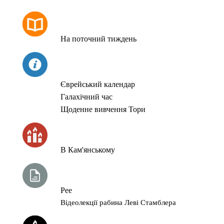
РОЗКЛАД МОЛИТОВ
На поточний тиждень
СЬОГОДНІ
Єврейський календар
Галахічний час
Щоденне вивчення Тори
ЧАС ЗАПАЛЮВАННЯ СВІЧОК
В Кам'янському
ТИЖНЕВА ГЛАВА ТОРИ
Рее
Відеолекції рабина Леві Стамблера
ЙОРЦАЙТИ У СЕРПНІ