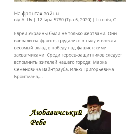
На фронтах войны
від
Al Uv
|
12 Іяра 5780 (Тра 6, 2020)
|
Історія
,
С
Евреи Украины были не только жертвами. Они
воевали на фронте, трудились в тылу и внесли
весомый вклад в победу над фашистскими
захватчиками. Среди героев-защитников следует
вспомнить жителей нашего города: Марка
Семёновича Вайнтрауба, Илью Григорьевича
Бройтмана,...