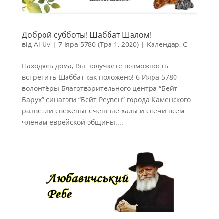
Доброй субботы! Шаббат Шалом!
від
Al Uv
|
7 Іяра 5780 (Тра 1, 2020)
|
Календар
,
С
Находясь дома, Вы получаете возможность
встретить Шаббат как положено! 6 Ияра 5780
волонтёры Благотворительного центра “Бейт
Барух” синагоги “Бейт Реувен” города Каменского
развезли свежевыпеченные халы и свечи всем
членам еврейской общины....