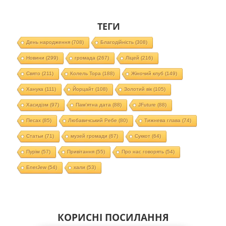
ТЕГИ
День народження
(708)
Благодійність
(308)
Новини
(299)
громада
(267)
Ліцей
(216)
Свято
(211)
Колель Тора
(188)
Жіночий клуб
(149)
Ханука
(111)
Йорцайт
(108)
Золотий вік
(105)
Хасидізм
(97)
Пам'ятна дата
(88)
JFuture
(88)
Песах
(85)
Любавичський Ребе
(80)
Тижнева глава
(74)
Статьи
(71)
музей громади
(67)
Суккот
(64)
Пурім
(57)
Привітання
(55)
Про нас говорять
(54)
EnerJew
(54)
хали
(53)
КОРИСНІ ПОСИЛАННЯ