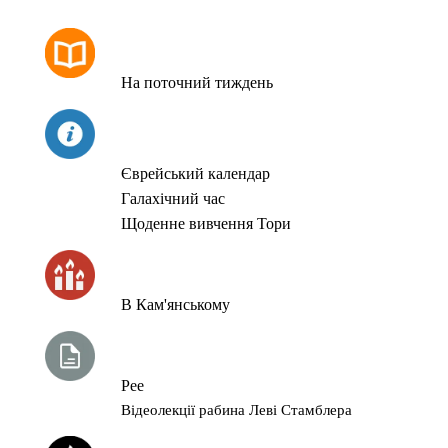
РОЗКЛАД МОЛИТОВ
На поточний тиждень
СЬОГОДНІ
Єврейський календар
Галахічний час
Щоденне вивчення Тори
ЧАС ЗАПАЛЮВАННЯ СВІЧОК
В Кам'янському
ТИЖНЕВА ГЛАВА ТОРИ
Рее
Відеолекції рабина Леві Стамблера