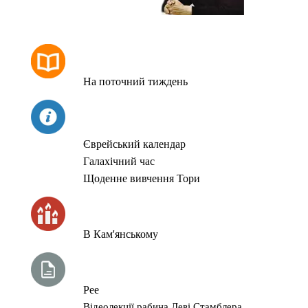
РОЗКЛАД МОЛИТОВ
На поточний тиждень
СЬОГОДНІ
Єврейський календар
Галахічний час
Щоденне вивчення Тори
ЧАС ЗАПАЛЮВАННЯ СВІЧОК
В Кам'янському
ТИЖНЕВА ГЛАВА ТОРИ
Рее
Відеолекції рабина Леві Стамблера