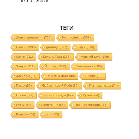
« Сер
Жов »
ТЕГИ
День народження
(705)
Благодійність
(308)
Новини
(299)
громада
(267)
Ліцей
(216)
Свято
(211)
Колель Тора
(188)
Жіночий клуб
(149)
Ханука
(111)
Йорцайт
(108)
Золотий вік
(105)
Хасидізм
(97)
Пам'ятна дата
(88)
JFuture
(88)
Песах
(85)
Любавичський Ребе
(80)
Тижнева глава
(74)
Статьи
(71)
музей громади
(67)
Суккот
(64)
Пурім
(57)
Привітання
(55)
Про нас говорять
(54)
EnerJew
(54)
хали
(53)