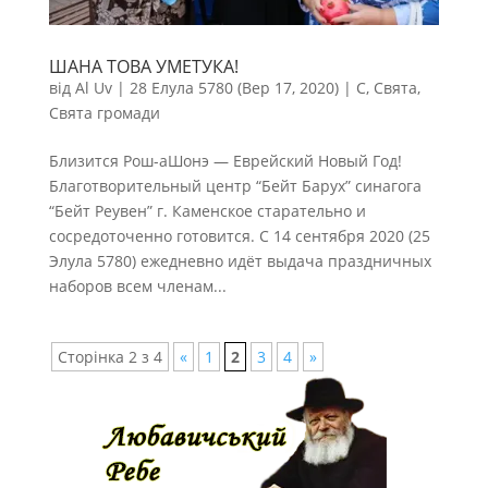
ШАНА ТОВА УМЕТУКА!
від
Al Uv
|
28 Елула 5780 (Вер 17, 2020)
|
С
,
Свята
,
Свята громади
Близится Рош-аШонэ — Еврейский Новый Год!
Благотворительный центр “Бейт Барух” синагога
“Бейт Реувен” г. Каменское старательно и
сосредоточенно готовится. С 14 сентября 2020 (25
Элула 5780) ежедневно идёт выдача праздничных
наборов всем членам...
Сторінка 2 з 4
«
1
2
3
4
»