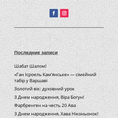
Подписывайтесь!
Последние записи
Шабат Шалом!
«Ган Ісроель Кам’янське» — сімейний
табір у Варшаві
Золотий вік: духовний урок
З Днем народження, Віра Богун!
Фарбренген на честь 20 Ава
З Днем народження, Хава Ніконьонок!