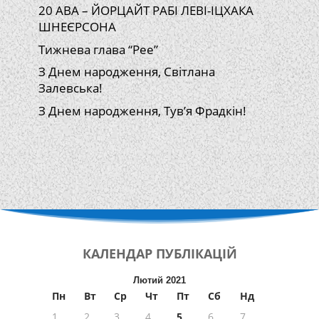
20 АВА – ЙОРЦАЙТ РАБІ ЛЕВІ-ІЦХАКА
ШНЕЄРСОНА
Тижнева глава “Рее”
З Днем народження, Світлана
Залевська!
З Днем народження, Тув’я Фрадкін!
КАЛЕНДАР
ПУБЛІКАЦІЙ
Лютий 2021
Пн
Вт
Ср
Чт
Пт
Сб
Нд
1
2
3
4
5
6
7