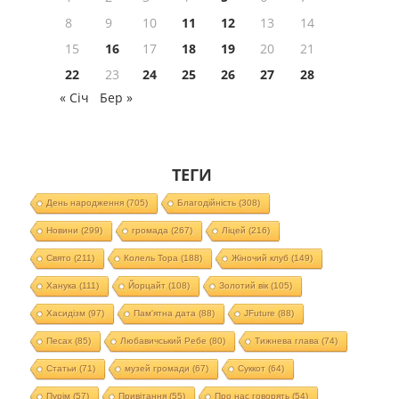
8
9
10
11
12
13
14
15
16
17
18
19
20
21
22
23
24
25
26
27
28
« Січ
Бер »
ТЕГИ
День народження
(705)
Благодійність
(308)
Новини
(299)
громада
(267)
Ліцей
(216)
Свято
(211)
Колель Тора
(188)
Жіночий клуб
(149)
Ханука
(111)
Йорцайт
(108)
Золотий вік
(105)
Хасидізм
(97)
Пам'ятна дата
(88)
JFuture
(88)
Песах
(85)
Любавичський Ребе
(80)
Тижнева глава
(74)
Статьи
(71)
музей громади
(67)
Суккот
(64)
Пурім
(57)
Привітання
(55)
Про нас говорять
(54)