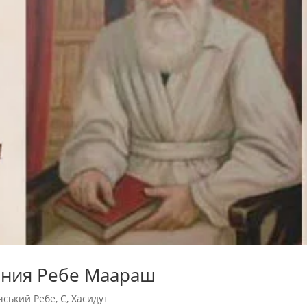
ения Ребе Маараш
ський Ребе
,
С
,
Хасидут