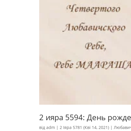
2 ияра 5594: День рожд
від
adm
|
2 Іяра 5781 (Кві 14, 2021)
|
Любавич