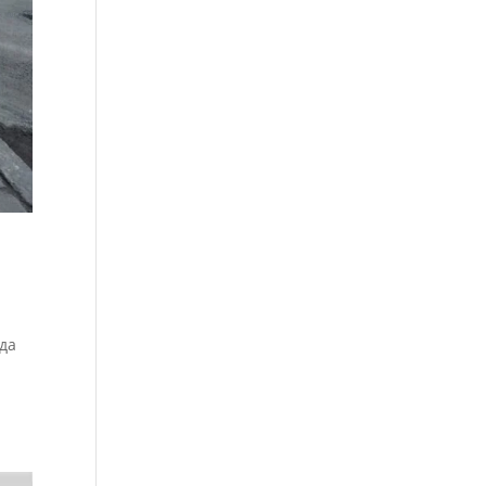
ода
е