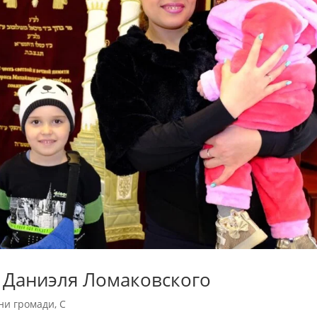
 Даниэля Ломаковского
ни громади
,
С