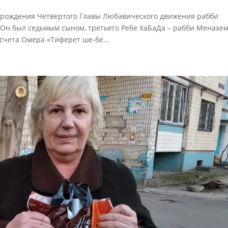
я рождения Четвертого Главы Любавического движения рабби
 Он был седьмым сыном, третьего Ребе ХаБаДа – рабби Менахем
счета Омера «Тиферет ше-бе...