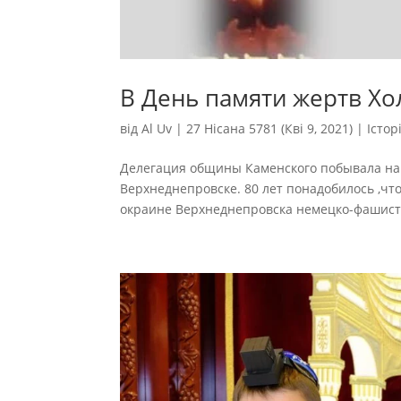
В День памяти жертв Хо
від
Al Uv
|
27 Нісана 5781 (Кві 9, 2021)
|
Істор
Делегация общины Каменского побывала на 
Верхнеднепровске. 80 лет понадобилось ,чт
окраине Верхнеднепровска немецко-фашист