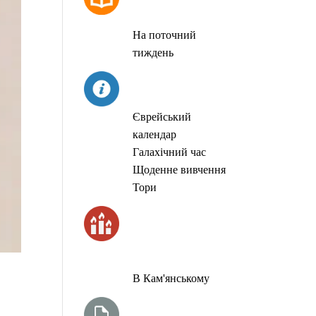
МОЛИТОВ
На поточний
тиждень
СЬОГОДНІ
Єврейський
календар
Галахічний час
Щоденне вивчення
Тори
ЧАС
ЗАПАЛЮВАННЯ
СВІЧОК
В Кам'янському
ТИЖНЕВА