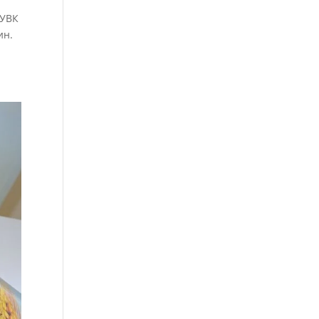
 УВК
ин.