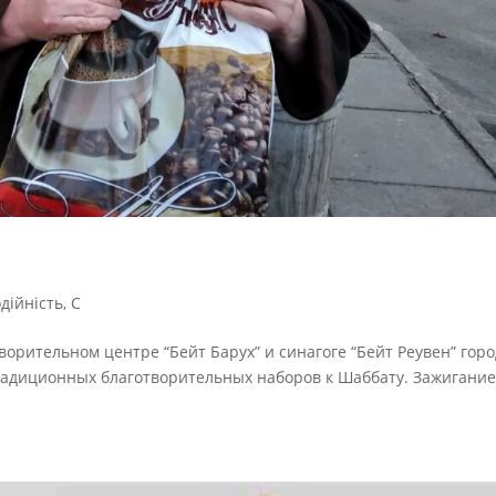
дійність
,
С
творительном центре “Бейт Барух” и синагоге “Бейт Реувен” гор
традиционных благотворительных наборов к Шаббату. Зажигани