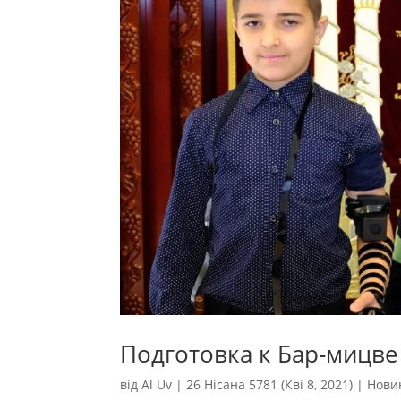
Подготовка к Бар-мицве
від
Al Uv
|
26 Нісана 5781 (Кві 8, 2021)
|
Нови