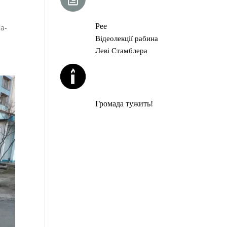
ГЛАВА ТОРИ
Рее
а-
Відеолекції рабина
Леві Стамблера
ЙОРЦАЙТИ У
СЕРПНІ
Громада тужить!