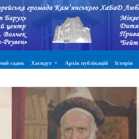
чий садок
Хасидут
Архів публікацій
Історія