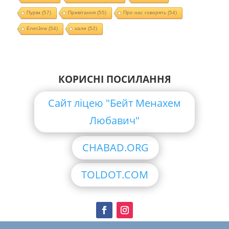
Пурім
(57)
Привітання
(55)
Про нас говорять
(54)
EnerJew
(54)
хали
(52)
КОРИСНІ ПОСИЛАННЯ
Сайт ліцею "Бейт Менахем
Любавич"
CHABAD.ORG
TOLDOT.COM