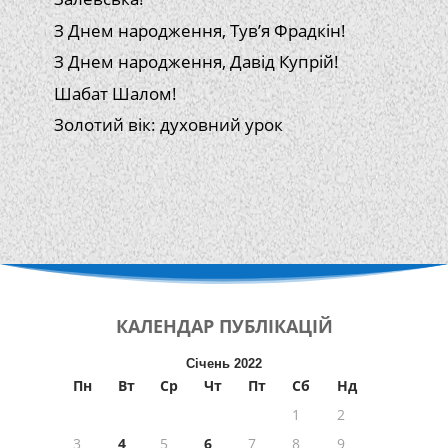
З Днем народження, Тув’я Фрадкін!
З Днем народження, Давід Купрій!
Шабат Шалом!
Золотий вік: духовний урок
КАЛЕНДАР
ПУБЛІКАЦІЙ
Січень 2022
Пн
Вт
Ср
Чт
Пт
Сб
Нд
1
2
3
4
5
6
7
8
9