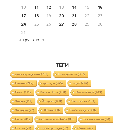
10
11
12
13
14
15
16
17
18
19
20
21
22
23
24
25
26
27
28
29
30
31
« Гру
Лют »
ТЕГИ
День народження
(707)
Благодійність
(307)
Новини
(299)
громада
(265)
Ліцей
(216)
Свято
(211)
Колель Тора
(188)
Жіночий клуб
(149)
Ханука
(111)
Йорцайт
(108)
Золотий вік
(104)
Хасидізм
(97)
JFuture
(88)
Пам'ятна дата
(88)
Песах
(85)
Любавичський Ребе
(80)
Тижнева глава
(74)
Статьи
(71)
музей громади
(67)
Суккот
(64)