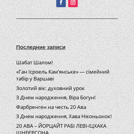
Последние записи
Шабат Шалом!
«Ган Ісроель Кам’янське» — сімейний
табір у Варшаві
Золотий вік: духовний урок
З Днем народження, Віра Богун!
Фарбренген на честь 20 Ава
З Днем народження, Хава Ніконьонок!
20 АВА – ЙОРЦАЙТ РАБІ ЛЕВІ-ІЦХАКА
ШНЕЄРСОНА