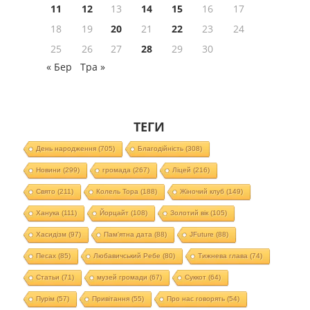
11
12
13
14
15
16
17
18
19
20
21
22
23
24
25
26
27
28
29
30
« Бер
Тра »
ТЕГИ
День народження
(705)
Благодійність
(308)
Новини
(299)
громада
(267)
Ліцей
(216)
Свято
(211)
Колель Тора
(188)
Жіночий клуб
(149)
Ханука
(111)
Йорцайт
(108)
Золотий вік
(105)
Хасидізм
(97)
Пам'ятна дата
(88)
JFuture
(88)
Песах
(85)
Любавичський Ребе
(80)
Тижнева глава
(74)
Статьи
(71)
музей громади
(67)
Суккот
(64)
Пурім
(57)
Привітання
(55)
Про нас говорять
(54)