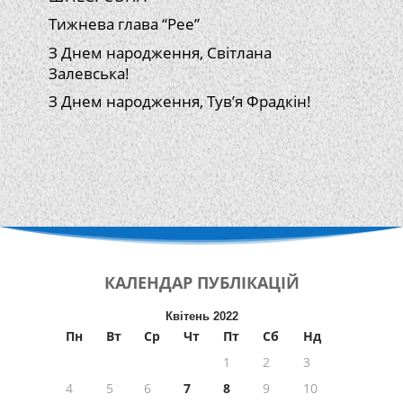
Тижнева глава “Рее”
З Днем народження, Світлана
Залевська!
З Днем народження, Тув’я Фрадкін!
КАЛЕНДАР
ПУБЛІКАЦІЙ
Квітень 2022
Пн
Вт
Ср
Чт
Пт
Сб
Нд
1
2
3
4
5
6
7
8
9
10