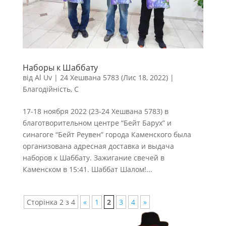
Наборы к Шаббату
від
Al Uv
|
24 Хешвана 5783 (Лис 18, 2022)
|
Благодійність
,
С
17-18 ноября 2022 (23-24 Хешвана 5783) в
благотворительном центре “Бейт Барух” и
синагоге “Бейт Реувен” города Каменского была
организована адресная доставка и выдача
наборов к Шаббату. Зажигание свечей в
Каменском в 15:41. Шаббат Шалом!...
Сторінка 2 з 4
«
1
2
3
4
»