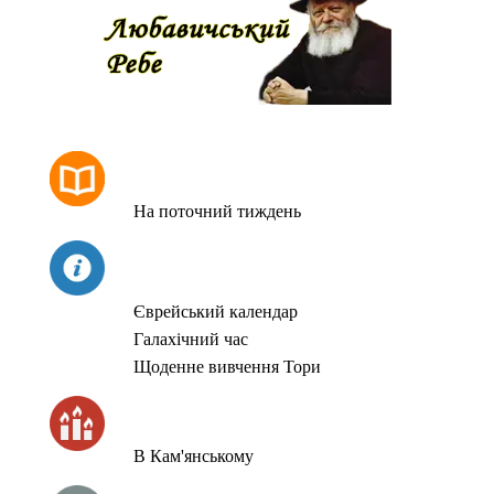
РОЗКЛАД МОЛИТОВ
На поточний тиждень
СЬОГОДНІ
Єврейський календар
Галахічний час
Щоденне вивчення Тори
ЧАС ЗАПАЛЮВАННЯ СВІЧОК
В Кам'янському