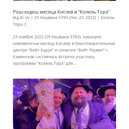
Рош-ходеш месяца Кислев в “Колель Тора”
від
Al Uv
|
29 Хешвана 5783 (Лис 23, 2022)
|
Колель
Тора
,
С
23 ноября 2022 (29 Хешвана 5783), накануне
новомесячья месяца Кислев, в благотворительном
центре “Бейт Барух” и синагоге “Бейт Реувен” г.
Каменское состоялась встреча участниц
программы “Колель Тора” для...