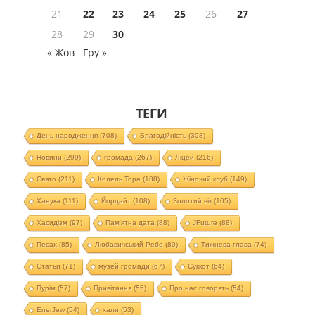
21
22
23
24
25
26
27
28
29
30
« Жов
Гру »
ТЕГИ
День народження
(708)
Благодійність
(308)
Новини
(299)
громада
(267)
Ліцей
(216)
Свято
(211)
Колель Тора
(188)
Жіночий клуб
(149)
Ханука
(111)
Йорцайт
(108)
Золотий вік
(105)
Хасидізм
(97)
Пам'ятна дата
(88)
JFuture
(88)
Песах
(85)
Любавичський Ребе
(80)
Тижнева глава
(74)
Статьи
(71)
музей громади
(67)
Суккот
(64)
Пурім
(57)
Привітання
(55)
Про нас говорять
(54)
EnerJew
(54)
хали
(53)