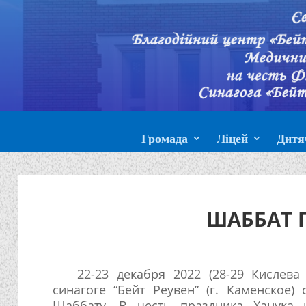
Громада
Ліцей
Дитя
ШАББАТ 
22-23 декабря 2022 (28-29 Кислева
синагоге “Бейт Реувен” (г. Каменское)
Шаббату. В честь праздника Ханука