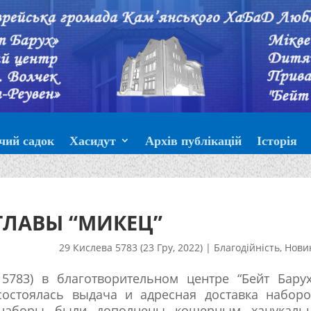
чий садок
Хасидут
Архів публікацій
Історія
ГЛАВЫ “МИКЕЦ”
29 Кислева 5783 (23 Гру, 2022)
|
Благодійність
,
Нови
 5783) в благотворительном центре “Бейт Бару
 состоялась выдача и адресная доставка набор
 наборы были дополнены кошерным ханукаль