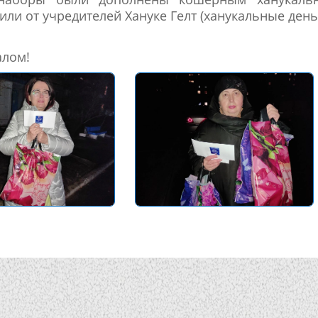
ли от учредителей Хануке Гелт (ханукальные день
алом!