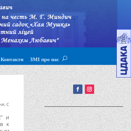
Контакти
ЗМІ про нас
Подписывайтесь!
ни
,
С
х” и
ов к
ным