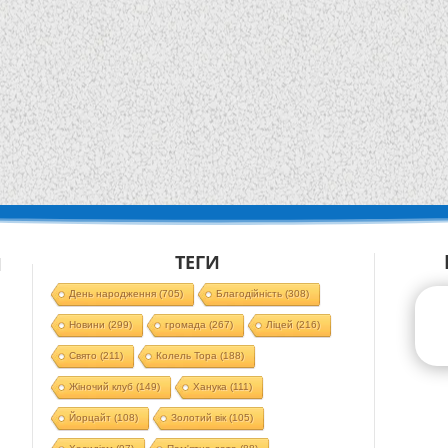
ТЕГИ
Й
День народження
(705)
Благодійність
(308)
Новини
(299)
громада
(267)
Ліцей
(216)
Свято
(211)
Колель Тора
(188)
Жіночий клуб
(149)
Ханука
(111)
Йорцайт
(108)
Золотий вік
(105)