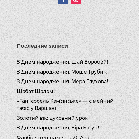
Последние записи
З Днем народження, Шай Воробей!
З Днем народження, Моше Трубнік!
З Днем народження, Мера Глухова!
Шабат Шалом!
«Ган Ісроель Кам’янське» — сімейний
табір у Варшаві
Золотий вік: духовний урок
З Днем народження, Віра Богун!
Фарбренген на честь 20 Ава