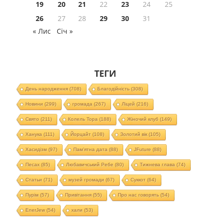
19
20
21
22
23
24
25
26
27
28
29
30
31
« Лис
Січ »
ТЕГИ
День народження
(708)
Благодійність
(308)
Новини
(299)
громада
(267)
Ліцей
(216)
Свято
(211)
Колель Тора
(188)
Жіночий клуб
(149)
Ханука
(111)
Йорцайт
(108)
Золотий вік
(105)
Хасидізм
(97)
Пам'ятна дата
(88)
JFuture
(88)
Песах
(85)
Любавичський Ребе
(80)
Тижнева глава
(74)
Статьи
(71)
музей громади
(67)
Суккот
(64)
Пурім
(57)
Привітання
(55)
Про нас говорять
(54)
EnerJew
(54)
хали
(53)