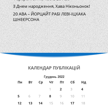
З Днем народження, Хава Ніконьонок!
20 АВА – ЙОРЦАЙТ РАБІ ЛЕВІ-ІЦХАКА
ШНЕЄРСОНА
КАЛЕНДАР
ПУБЛІКАЦІЙ
Грудень 2022
Пн
Вт
Ср
Чт
Пт
Сб
Нд
1
2
3
4
5
6
7
8
9
10
11
12
13
14
15
16
17
18