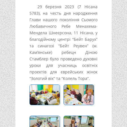
29 березня 2023 (7 Нісана
5783), на честь дня народження
Глави нашого покоління Сьомого
Любавичного Ребе Менахема-
Мендела Шнеєрсона, 11 Нісана, у
благодійному центрі “Бейт Барух”
та синагозі “Бейт Реувен” (м.
Кам’янське) ребецн Діною
Стамблер було проведено духовні
уроки для учасниць освітніх
проектів для єврейських жінок
“Золотий вік” та “Колель Тора”.