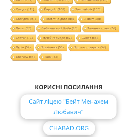
Ханука
(111)
Йорцайт
(108)
Золотий вік
(105)
Хасидізм
(97)
Пам'ятна дата
(88)
JFuture
(88)
Песах
(85)
Любавичський Ребе
(80)
Тижнева глава
(74)
Статьи
(71)
музей громади
(67)
Суккот
(64)
Пурім
(57)
Привітання
(55)
Про нас говорять
(54)
EnerJew
(54)
хали
(53)
КОРИСНІ ПОСИЛАННЯ
Сайт ліцею "Бейт Менахем
Любавич"
CHABAD.ORG