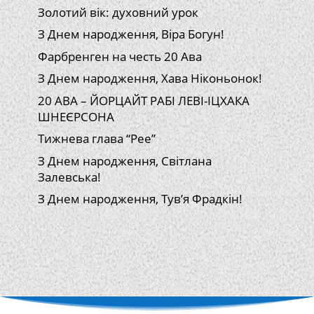
Золотий вік: духовний урок
З Днем народження, Віра Богун!
Фарбренген на честь 20 Ава
З Днем народження, Хава Ніконьонок!
20 АВА – ЙОРЦАЙТ РАБІ ЛЕВІ-ІЦХАКА
ШНЕЄРСОНА
Тижнева глава “Рее”
З Днем народження, Світлана
Залевська!
З Днем народження, Тув’я Фрадкін!