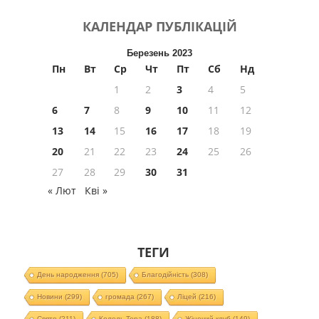
КАЛЕНДАР
ПУБЛІКАЦІЙ
Березень 2023
Пн
Вт
Ср
Чт
Пт
Сб
Нд
1
2
3
4
5
6
7
8
9
10
11
12
13
14
15
16
17
18
19
20
21
22
23
24
25
26
27
28
29
30
31
« Лют
Кві »
ТЕГИ
День народження
(705)
Благодійність
(308)
Новини
(299)
громада
(267)
Ліцей
(216)
Свято
(211)
Колель Тора
(188)
Жіночий клуб
(149)