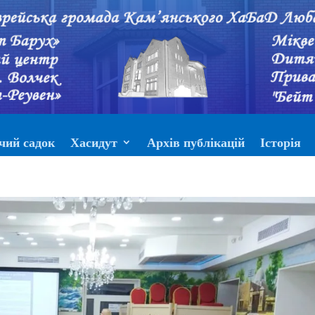
чий садок
Хасидут
Архів публікацій
Історія