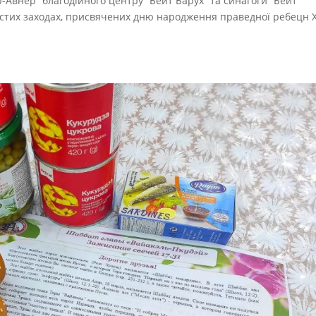
р-Авнер” благодійного центру “Бейт Барух” та синагоги “Бейт
чистих заходах, присвячених дню народження праведної ребецн Х