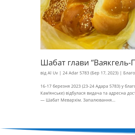
Шабат глави “Ваякгель-
від
Al Uv
|
24 Adar 5783 (Бер 17, 2023)
|
Благо
16-17 березня 2023 (23-24 Адара 5783) у благ
Кам’янське) відбулася видача та адресна до
— Шабат Мевархім. Запалювання...