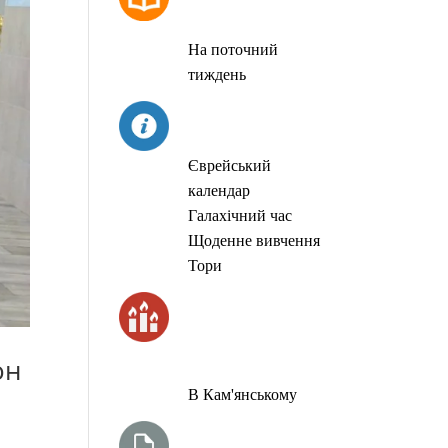
МОЛИТОВ
На поточний
тиждень
СЬОГОДНІ
Єврейський
календар
Галахічний час
Щоденне вивчення
Тори
ЧАС
ЗАПАЛЮВАННЯ
СВІЧОК
он
В Кам'янському
ТИЖНЕВА