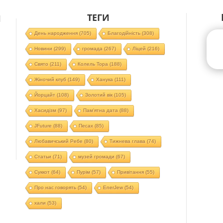
ТЕГИ
Й
День народження
(705)
Благодійність
(308)
Новини
(299)
громада
(267)
Ліцей
(216)
Свято
(211)
Колель Тора
(188)
Жіночий клуб
(149)
Ханука
(111)
Йорцайт
(108)
Золотий вік
(105)
Хасидізм
(97)
Пам'ятна дата
(88)
JFuture
(88)
Песах
(85)
Любавичський Ребе
(80)
Тижнева глава
(74)
Статьи
(71)
музей громади
(67)
Суккот
(64)
Пурім
(57)
Привітання
(55)
Про нас говорять
(54)
EnerJew
(54)
хали
(53)