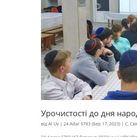
Урочистості до дня нар
від
Al Uv
|
24 Adar 5783 (Бер 17, 2023)
|
С
,
Св