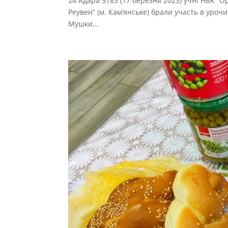
24 Адара 5783 (17 березня 2023) учні НВК “О
Реувен” (м. Кам’янське) брали участь в уро
Мушки...