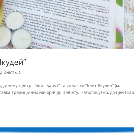
Пкудей”
дійність
,
С
одійному центрі “Бейт Барух” та синагозі “Бейт Реувен” (м.
ставка традиційних наборів до Шабату. Наголошуэмо, до цей Ша