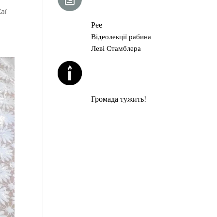
ГЛАВА ТОРИ
аї
Рее
Відеолекції рабина
Леві Стамблера
ЙОРЦАЙТИ У
СЕРПНІ
Громада тужить!