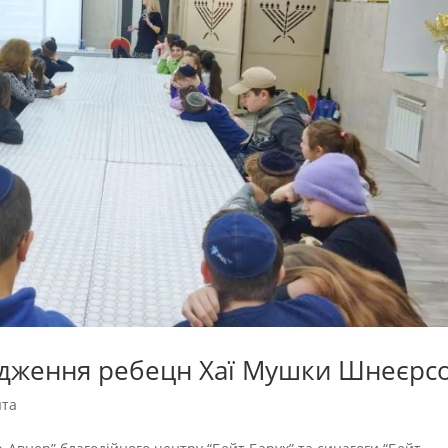
одження ребецн Хаї Мушки Шнеєрс
ята