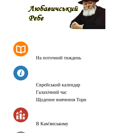
РОЗКЛАД МОЛИТОВ
На поточний тиждень
СЬОГОДНІ
Єврейський календар
Галахічний час
Щоденне вивчення Тори
ЧАС ЗАПАЛЮВАННЯ СВІЧОК
В Кам'янському