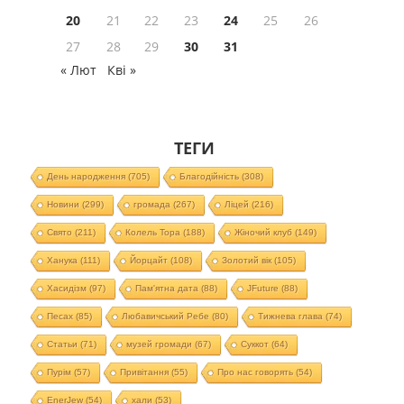
20
21
22
23
24
25
26
27
28
29
30
31
« Лют
Кві »
ТЕГИ
День народження
(705)
Благодійність
(308)
Новини
(299)
громада
(267)
Ліцей
(216)
Свято
(211)
Колель Тора
(188)
Жіночий клуб
(149)
Ханука
(111)
Йорцайт
(108)
Золотий вік
(105)
Хасидізм
(97)
Пам'ятна дата
(88)
JFuture
(88)
Песах
(85)
Любавичський Ребе
(80)
Тижнева глава
(74)
Статьи
(71)
музей громади
(67)
Суккот
(64)
Пурім
(57)
Привітання
(55)
Про нас говорять
(54)
EnerJew
(54)
хали
(53)