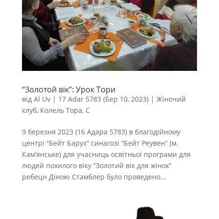
“Золотой вік”: Урок Тори
від
Al Uv
|
17 Adar 5783 (Бер 10, 2023)
|
Жіночий
клуб
,
Колель Тора
,
С
9 березня 2023 (16 Адара 5783) в благодійному
центрі “Бейт Барух” синагозі “Бейт Реувен” (м.
Кам’янське) для учасниць освітньої програми для
людей похилого віку “Золотий вік для жінок”
ребецн Діною Стамблер було проведено...