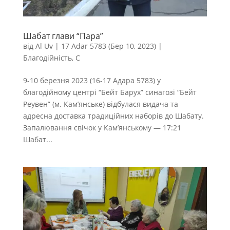
Шабат глави “Пара”
від
Al Uv
|
17 Adar 5783 (Бер 10, 2023)
|
Благодійність
,
С
9-10 березня 2023 (16-17 Адара 5783) у
благодійному центрі “Бейт Барух” синагозі “Бейт
Реувен” (м. Кам’янське) відбулася видача та
адресна доставка традиційних наборів до Шабату.
Запалювання свічок у Кам’янському — 17:21
Шабат...