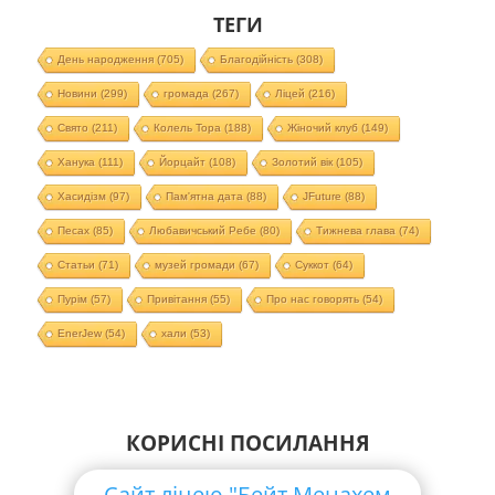
ТЕГИ
День народження
(705)
Благодійність
(308)
Новини
(299)
громада
(267)
Ліцей
(216)
Свято
(211)
Колель Тора
(188)
Жіночий клуб
(149)
Ханука
(111)
Йорцайт
(108)
Золотий вік
(105)
Хасидізм
(97)
Пам'ятна дата
(88)
JFuture
(88)
Песах
(85)
Любавичський Ребе
(80)
Тижнева глава
(74)
Статьи
(71)
музей громади
(67)
Суккот
(64)
Пурім
(57)
Привітання
(55)
Про нас говорять
(54)
EnerJew
(54)
хали
(53)
КОРИСНІ ПОСИЛАННЯ
Сайт ліцею "Бейт Менахем