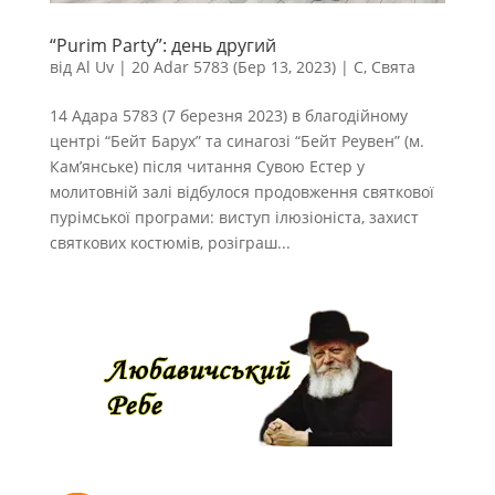
“Purim Party”: день другий
від
Al Uv
|
20 Adar 5783 (Бер 13, 2023)
|
С
,
Свята
14 Адара 5783 (7 березня 2023) в благодійному
центрі “Бейт Барух” та синагозі “Бейт Реувен” (м.
Кам’янське) після читання Сувою Естер у
молитовній залі відбулося продовження святкової
пурімської програми: виступ ілюзіоніста, захист
святкових костюмів, розіграш...