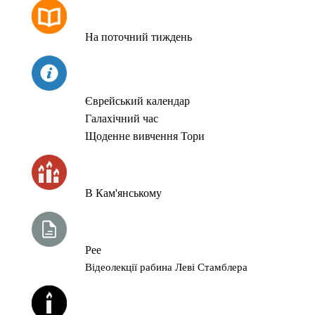
РОЗКЛАД МОЛИТОВ
На поточний тиждень
СЬОГОДНІ
Єврейський календар
Галахічний час
Щоденне вивчення Тори
ЧАС ЗАПАЛЮВАННЯ СВІЧОК
В Кам'янському
ТИЖНЕВА ГЛАВА ТОРИ
Рее
Відеолекції рабина Леві Стамблера
ЙОРЦАЙТИ У СЕРПНІ