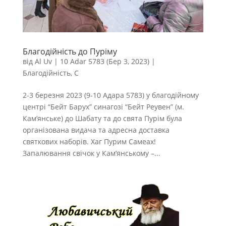
Благодійність до Пуріму
від
Al Uv
|
10 Adar 5783 (Бер 3, 2023)
|
Благодійність
,
С
2-3 березня 2023 (9-10 Адара 5783) у благодійному
центрі “Бейт Барух” синагозі “Бейт Реувен” (м.
Кам’янське) до Шабату та до свята Пурім була
організована видача та адресна доставка
святкових наборів. Хаг Пурим Самеах!
Запалювання свічок у Кам’янському –...