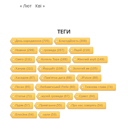
« Лют
Кві »
ТЕГИ
День народження
(705)
Благодійність
(308)
Новини
(299)
громада
(267)
Ліцей
(216)
Свято
(211)
Колель Тора
(188)
Жіночий клуб
(149)
Ханука
(111)
Йорцайт
(108)
Золотий вік
(105)
Хасидізм
(97)
Пам'ятна дата
(88)
JFuture
(88)
Песах
(85)
Любавичський Ребе
(80)
Тижнева глава
(74)
Статьи
(71)
музей громади
(67)
Суккот
(64)
Пурім
(57)
Привітання
(55)
Про нас говорять
(54)
EnerJew
(54)
хали
(53)