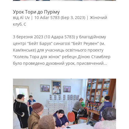
Урок Тори до Пуріму
від
Al Uv
|
10 Adar 5783 (Бер 3, 2023)
|
Жіночий
клуб
,
С
‌3 березня 2023 (10 Адара 5783) у благодійному
центрі “Бейт Барух” синагозі “Бейт Реувен” (м.
Кам’янське) для учасниць освітнього проекту
“Колель Тора для жінок” ребецн Діною Стамблер
було проведено духовний урок, присвячений...