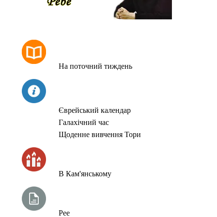
РОЗКЛАД МОЛИТОВ
На поточний тиждень
СЬОГОДНІ
Єврейський календар
Галахічний час
Щоденне вивчення Тори
ЧАС ЗАПАЛЮВАННЯ СВІЧОК
В Кам'янському
ТИЖНЕВА ГЛАВА ТОРИ
Рее