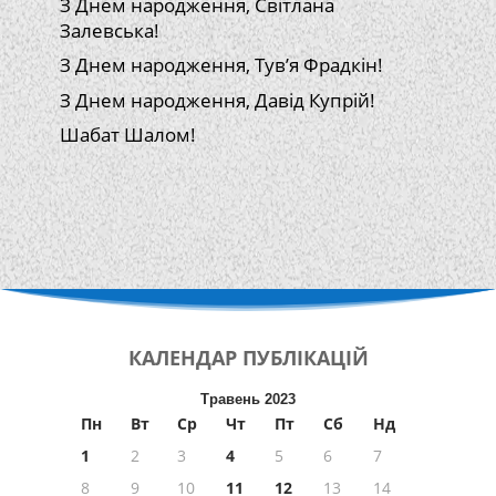
З Днем народження, Світлана
Залевська!
З Днем народження, Тув’я Фрадкін!
З Днем народження, Давід Купрій!
Шабат Шалом!
КАЛЕНДАР
ПУБЛІКАЦІЙ
Травень 2023
Пн
Вт
Ср
Чт
Пт
Сб
Нд
1
2
3
4
5
6
7
8
9
10
11
12
13
14