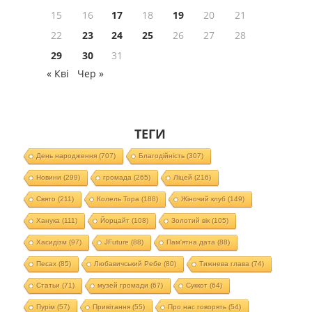
15
16
17
18
19
20
21
22
23
24
25
26
27
28
29
30
31
« Кві
Чер »
ТЕГИ
День народження
(707)
Благодійність
(307)
Новини
(299)
громада
(265)
Ліцей
(216)
Свято
(211)
Колель Тора
(188)
Жіночий клуб
(149)
Ханука
(111)
Йорцайт
(108)
Золотий вік
(105)
Хасидізм
(97)
JFuture
(88)
Пам'ятна дата
(88)
Песах
(85)
Любавичський Ребе
(80)
Тижнева глава
(74)
Статьи
(71)
музей громади
(67)
Суккот
(64)
Пурім
(57)
Привітання
(55)
Про нас говорять
(54)