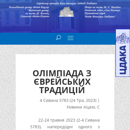
ОЛІМПІАДА З
ЄВРЕЙСЬКИХ
ТРАДИЦІЙ
4 Сивана 5783 (24 Тра, 2023)
|
Новини ліцею
,
С
22-24 травня 2023 (2-4 Сивана
5783), напередодні одного з