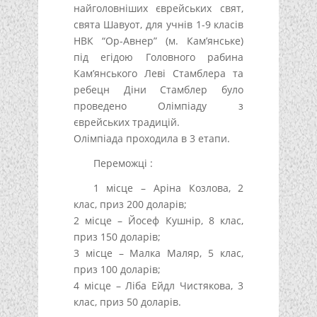
найголовніших єврейських свят,
свята Шавуот, для учнів 1-9 класів
НВК “Ор-Авнер” (м. Кам’янське)
під егідою Головного рабина
Кам’янського Леві Стамблера та
ребецн Діни Стамблер було
проведено Олімпіаду з
єврейських традицій.
Олімпіада проходила в 3 етапи.
Переможці :
1 місце – Аріна Козлова, 2
клас, приз 200 доларів;
2 місце – Йосеф Кушнір, 8 клас,
приз 150 доларів;
3 місце – Малка Маляр, 5 клас,
приз 100 доларів;
4 місце – Ліба Ейдл Чистякова, 3
клас, приз 50 доларів.