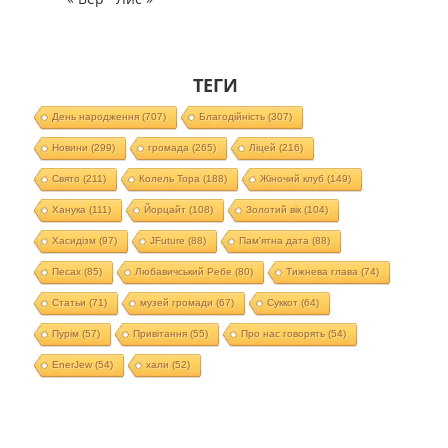
ТЕГИ
День народження
(707)
Благодійність
(307)
Новини
(299)
громада
(265)
Ліцей
(216)
Свято
(211)
Колель Тора
(188)
Жіночий клуб
(149)
Ханука
(111)
Йорцайт
(108)
Золотий вік
(104)
Хасидізм
(97)
JFuture
(88)
Пам'ятна дата
(88)
Песах
(85)
Любавичський Ребе
(80)
Тижнева глава
(74)
Статьи
(71)
музей громади
(67)
Суккот
(64)
Пурім
(57)
Привітання
(55)
Про нас говорять
(54)
EnerJew
(54)
хали
(52)