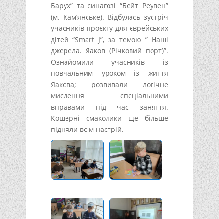
Барух” та синагозі “Бейт Реувен”
(м. Кам’янське). Відбулась зустріч
учасників проєкту для єврейських
дітей “Smart J”, за темою ” Наші
джерела. Яаков (Річковий порт)”.
Ознайомили учасників із
повчальним уроком із життя
Яакова; розвивали логічне
мислення спеціальними
вправами під час заняття.
Кошерні смаколики ще більше
підняли всім настрій.