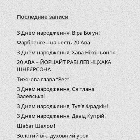
Последние записи
З Днем народження, Віра Богун!
Фарбренген на честь 20 Ава
З Днем народження, Хава Ніконьонок!
20 АВА – ЙОРЦАЙТ РАБІ ЛЕВІ-ІЦХАКА
ШНЕЄРСОНА
Тижнева глава “Рее”
З Днем народження, Світлана
Залевська!
З Днем народження, Тув’я Фрадкін!
З Днем народження, Давід Купрій!
Шабат Шалом!
Золотий вік: духовний урок