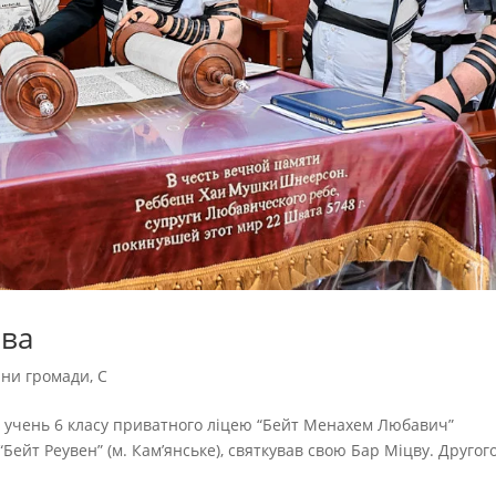
ова
ни громади
,
С
в, учень 6 класу приватного ліцею “Бейт Менахем Любавич”
“Бейт Реувен” (м. Кам’янське), святкував свою Бар Міцву. Другог