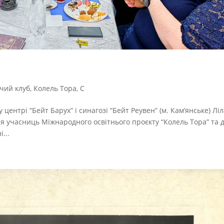
чий клуб
,
Колель Тора
,
С
 центрі “Бейт Барух” і синагозі “Бейт Реувен” (м. Кам’янське) Лі
ля учасниць Міжнародного освітнього проєкту “Колель Тора” та 
...