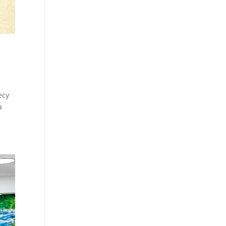
есу
а