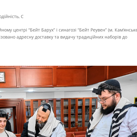
одійність
,
С
йному центрі “Бейт Барух” і синагозі “Бейт Реувен” (м. Кам’янськ
ізовано адресну доставку та видачу традиційних наборів до