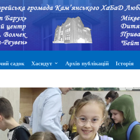
чий садок
Хасидут
Архів публікацій
Історія