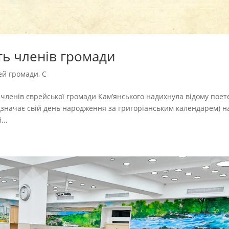
ть членів громади
ей громади
,
С
членів єврейської громади Кам’янського надихнула відому поет
відзначає свій день народження за григоріанським календарем) н
...