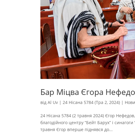
Бар Міцва Єгора Нефед
від
Al Uv
|
24 Нісана 5784 (Тра 2, 2024)
|
Нови
24 Нісана 5784 (2 травня 2024) Єгор Нефедо
благодійного центру “Бейт Барух” і синагоги 
травня Єгор вперше піднявся до...