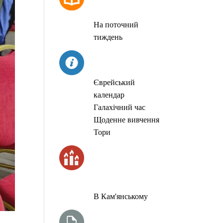
МОЛИТОВ
На поточний
тиждень
СЬОГОДНІ
Єврейський
календар
Галахічний час
Щоденне вивчення
Тори
ЧАС
ЗАПАЛЮВАННЯ
СВІЧОК
В Кам'янському
ТИЖНЕВА