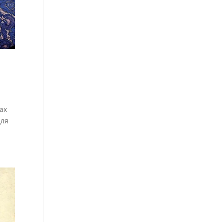
лах
для