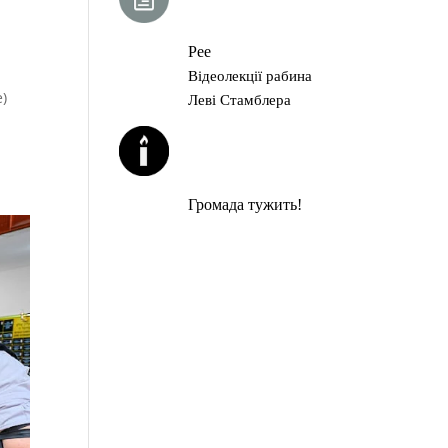
ГЛАВА ТОРИ
Рее
Відеолекції рабина
е)
Леві Стамблера
ЙОРЦАЙТИ У
СЕРПНІ
Громада тужить!