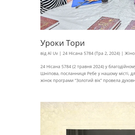
Уроки Тори
від
Al Uv
|
24 Нісана 5784 (Тра 2, 2024)
|
Жіно
24 Нісана 5784 (2 травня 2024) у благодійному
Шніпова, посланниця Ребе у нашому місті, д
жінок програми “Золотий вік” провела духовні