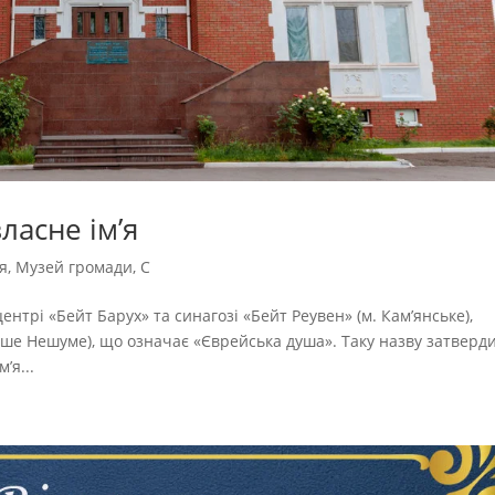
ласне ім’я
ія
,
Музей громади
,
С
нтрі «Бейт Барух» та синагозі «Бейт Реувен» (м. Кам’янське),
’я...