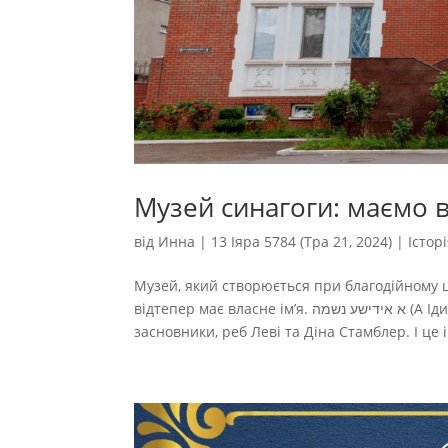
Музей синагоги: маємо в
від
Инна
|
13 Іяра 5784 (Тра 21, 2024)
|
Істор
Музей, який створюється при благодійному це
відтепер має власне ім’я. א אידישע נשמה (А Ідише Нешуме), що означає «Єврейська душа». Таку назву затвердили
засновники, реб Леві та Діна Стамблер. І це ім