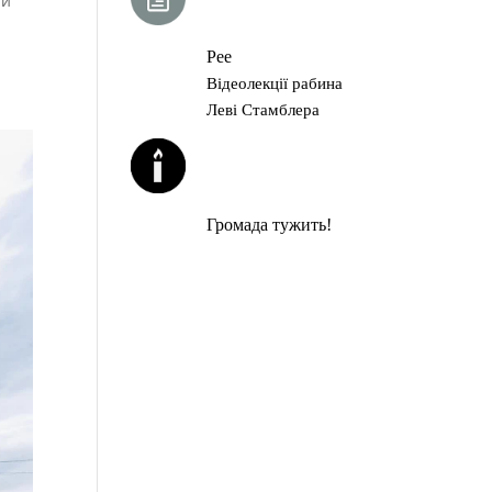
ий
ГЛАВА ТОРИ
Рее
Відеолекції рабина
Леві Стамблера
ЙОРЦАЙТИ У
СЕРПНІ
Громада тужить!