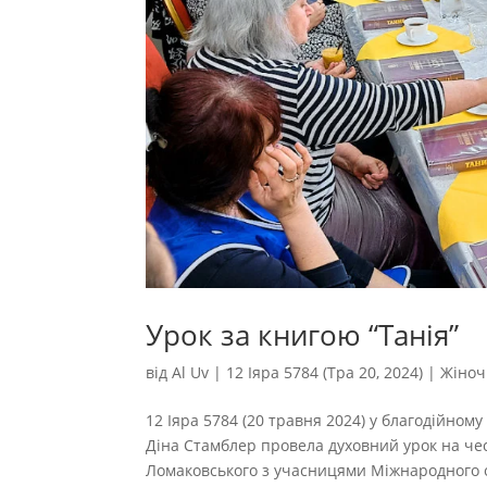
Урок за книгою “Танія”
від
Al Uv
|
12 Іяра 5784 (Тра 20, 2024)
|
Жіноч
12 Іяра 5784 (20 травня 2024) у благодійному
Діна Стамблер провела духовний урок на че
Ломаковського з учасницями Міжнародного о