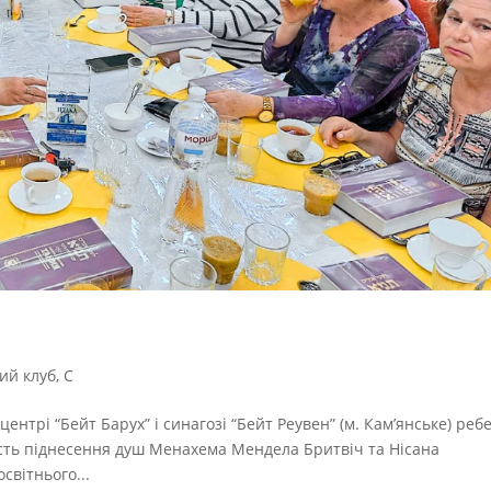
ий клуб
,
С
 центрі “Бейт Барух” і синагозі “Бейт Реувен” (м. Кам’янське) реб
сть піднесення душ Менахема Мендела Бритвіч та Нісана
світнього...