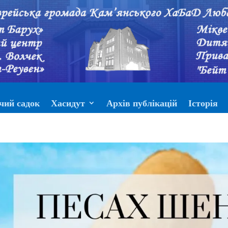
чий садок
Хасидут
Архів публікацій
Історія