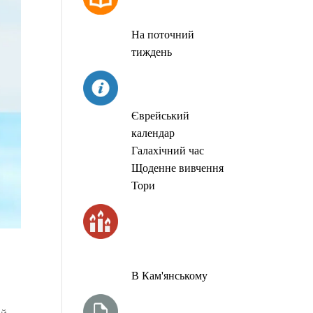
МОЛИТОВ
На поточний
тиждень
СЬОГОДНІ
Єврейський
календар
Галахічний час
Щоденне вивчення
Тори
ЧАС
ЗАПАЛЮВАННЯ
СВІЧОК
В Кам'янському
ТИЖНЕВА