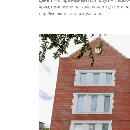
День 14-го Іяра називається “Другим Песахом
Храм, приносили пасхальну жертву ті, хто не 
перебували в стані ритуальної...