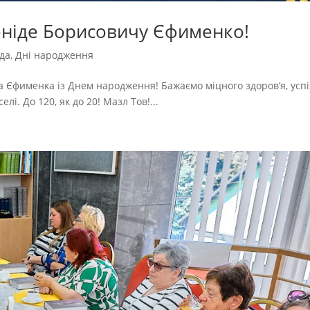
оніде Борисовичу Єфименко!
да
,
Дні народження
 Єфименка із Днем народження! Бажаємо міцного здоров’я, успіх
лі. До 120, як до 20! Мазл Тов!...