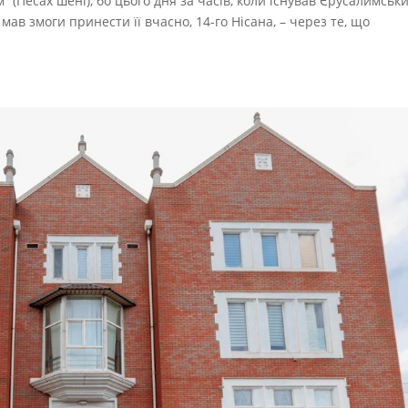
” (Песах шені), бо цього дня за часів, коли існував Єрусалимськ
мав змоги принести її вчасно, 14-го Нісана, – через те, що