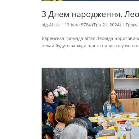
З Днем народження, Ле
від
Al Uv
|
13 Іяра 5784 (Тра 21, 2024)
|
Грома
Єврейська громада вітає Леоніда Борисовича
нехай будуть завжди щастя і радість у його осе