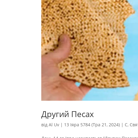
Другий Песах
від
Al Uv
|
13 Іяра 5784 (Тра 21, 2024)
|
С
,
Свя