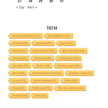
27
28
29
30
31
« Гру
Лют »
ТЕГИ
День народження
(707)
Благодійність
(307)
Новини
(299)
громада
(265)
Ліцей
(216)
Свято
(211)
Колель Тора
(188)
Жіночий клуб
(149)
Ханука
(111)
Йорцайт
(108)
Золотий вік
(104)
Хасидізм
(97)
JFuture
(88)
Пам'ятна дата
(88)
Песах
(85)
Любавичський Ребе
(80)
Тижнева глава
(74)
Статьи
(71)
музей громади
(67)
Суккот
(64)
Пурім
(57)
Привітання
(55)
Про нас говорять
(54)
EnerJew
(54)
хали
(52)