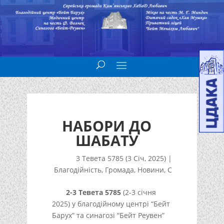
НАБОРИ ДО
ШАБАТУ
3 Тевета 5785 (3 Січ, 2025)
|
Благодійність
,
Громада
,
Новини
,
С
2-3 Тевета 5785
(2-3 січня
2025) у благодійному центрі “Бейт
Барух” та синагозі “Бейт Реувен”