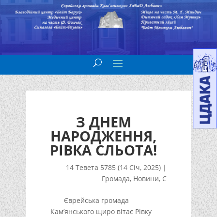
З ДНЕМ
НАРОДЖЕННЯ,
РІВКА СЛЬОТА!
14 Тевета 5785 (14 Січ, 2025)
|
Громада
,
Новини
,
С
Єврейська громада
Кам’янського щиро вітає Рівку