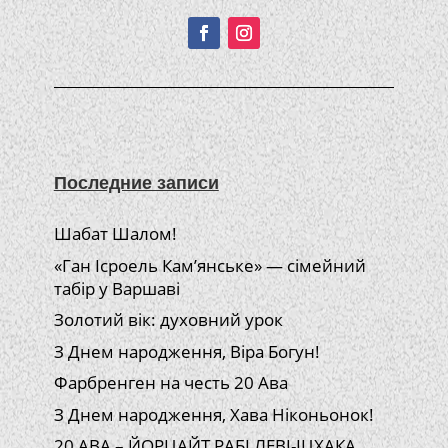
Последние записи
Шабат Шалом!
«Ган Ісроель Кам’янське» — сімейний
табір у Варшаві
Золотий вік: духовний урок
З Днем народження, Віра Богун!
Фарбренген на честь 20 Ава
З Днем народження, Хава Ніконьонок!
20 АВА – ЙОРЦАЙТ РАБІ ЛЕВІ-ІЦХАКА