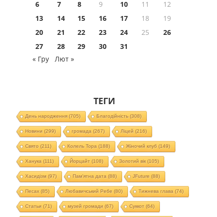
6
7
8
9
10
11
12
13
14
15
16
17
18
19
20
21
22
23
24
25
26
27
28
29
30
31
« Гру
Лют »
ТЕГИ
День народження
(705)
Благодійність
(308)
Новини
(299)
громада
(267)
Ліцей
(216)
Свято
(211)
Колель Тора
(188)
Жіночий клуб
(149)
Ханука
(111)
Йорцайт
(108)
Золотий вік
(105)
Хасидізм
(97)
Пам'ятна дата
(88)
JFuture
(88)
Песах
(85)
Любавичський Ребе
(80)
Тижнева глава
(74)
Статьи
(71)
музей громади
(67)
Суккот
(64)