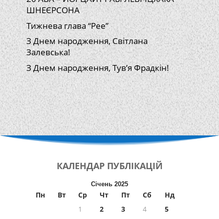
ШНЕЄРСОНА
Тижнева глава “Рее”
З Днем народження, Світлана
Залевська!
З Днем народження, Тув’я Фрадкін!
КАЛЕНДАР
ПУБЛІКАЦІЙ
Січень 2025
Пн
Вт
Ср
Чт
Пт
Сб
Нд
1
2
3
4
5