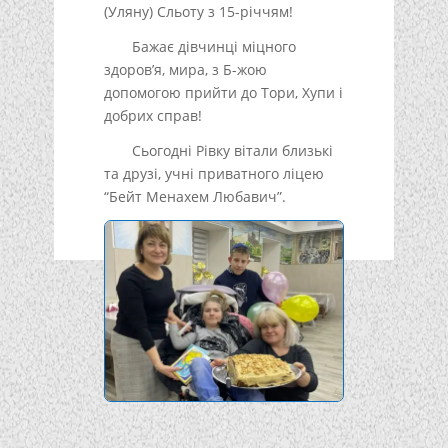
(Уляну) Сльоту з 15-річчям!
Бажає дівчинці міцного
здоров’я, мира, з Б-жою
допомогою прийти до Тори, Хупи і
добрих справ!
Сьогодні Рівку вітали близькі
та друзі, учні приватного ліцею
“Бейт Менахем Любавич”.
Подписывайтесь!