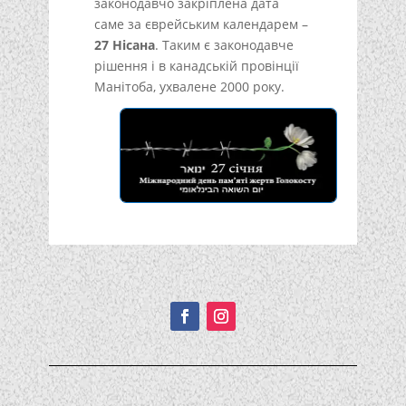
законодавчо закріплена дата
саме за єврейським календарем –
27 Нісана
. Таким є законодавче
рішення і в канадській провінції
Манітоба, ухвалене 2000 року.
Подписывайтесь!