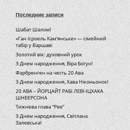
Последние записи
Шабат Шалом!
«Ган Ісроель Кам’янське» — сімейний
табір у Варшаві
Золотий вік: духовний урок
З Днем народження, Віра Богун!
Фарбренген на честь 20 Ава
З Днем народження, Хава Ніконьонок!
20 АВА – ЙОРЦАЙТ РАБІ ЛЕВІ-ІЦХАКА
ШНЕЄРСОНА
Тижнева глава “Рее”
З Днем народження, Світлана
Залевська!