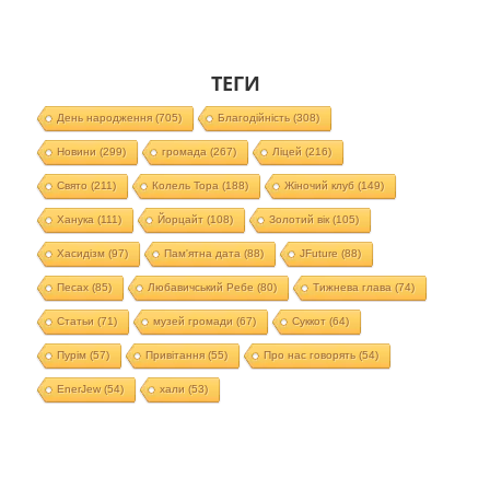
ТЕГИ
День народження
(705)
Благодійність
(308)
Новини
(299)
громада
(267)
Ліцей
(216)
Свято
(211)
Колель Тора
(188)
Жіночий клуб
(149)
Ханука
(111)
Йорцайт
(108)
Золотий вік
(105)
Хасидізм
(97)
Пам'ятна дата
(88)
JFuture
(88)
Песах
(85)
Любавичський Ребе
(80)
Тижнева глава
(74)
Статьи
(71)
музей громади
(67)
Суккот
(64)
Пурім
(57)
Привітання
(55)
Про нас говорять
(54)
EnerJew
(54)
хали
(53)