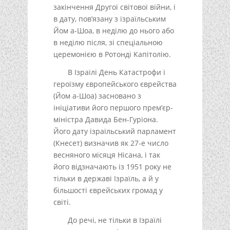
закінчення Другої світової війни, і
в дату, пов’язану з ізраїльським
Йом а-Шоа, в неділю до нього або
в неділю після, зі спеціальною
церемонією в Ротонді Капітолію.
В Ізраїлі День Катастрофи і
героїзму європейського єврейства
(Йом а-Шоа) засновано з
ініціативи його першого прем’єр-
міністра Давида Бен-Гуріона.
Його дату ізраїльський парламент
(Кнесет) визначив як 27-е число
весняного місяця Нісана, і так
його відзначають із 1951 року не
тільки в державі Ізраїль, а й у
більшості єврейських громад у
світі.
До речі, не тільки в Ізраїлі