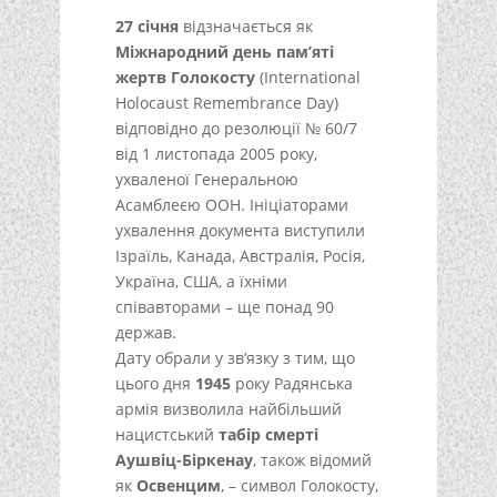
27 січня
відзначається як
Міжнародний день пам’яті
жертв Голокосту
(International
Holocaust Remembrance Day)
відповідно до резолюції № 60/7
від 1 листопада 2005 року,
ухваленої Генеральною
Асамблеєю ООН. Ініціаторами
ухвалення документа виступили
Ізраїль, Канада, Австралія, Росія,
Україна, США, а їхніми
співавторами – ще понад 90
держав.
Дату обрали у зв’язку з тим, що
цього дня
1945
року Радянська
армія визволила найбільший
нацистський
табір смерті
Аушвіц-Біркенау
, також відомий
як
Освенцим
, – символ Голокосту,