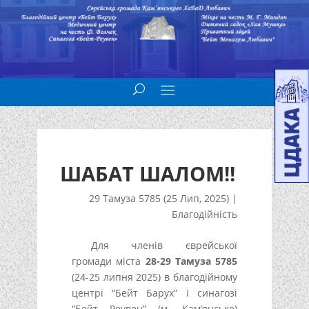
ШАБАТ ШАЛОМ!!
29 Тамуза 5785 (25 Лип, 2025)
|
Благодійність
Для членів єврейської
громади міста
28-29 Тамуза 5785
(24-25 липня 2025) в благодійному
центрі “Бейт Барух” і синагозі
“Бейт Реувен” (м. Кам’янське)