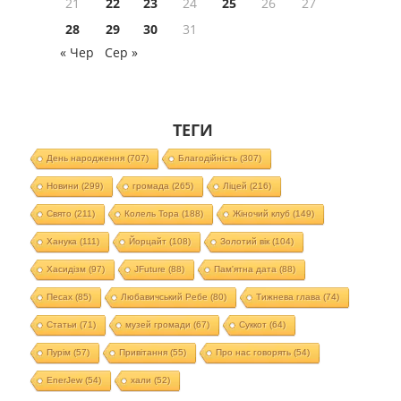
21
22
23
24
25
26
27
28
29
30
31
« Чер
Сер »
ТЕГИ
День народження
(707)
Благодійність
(307)
Новини
(299)
громада
(265)
Ліцей
(216)
Свято
(211)
Колель Тора
(188)
Жіночий клуб
(149)
Ханука
(111)
Йорцайт
(108)
Золотий вік
(104)
Хасидізм
(97)
JFuture
(88)
Пам'ятна дата
(88)
Песах
(85)
Любавичський Ребе
(80)
Тижнева глава
(74)
Статьи
(71)
музей громади
(67)
Суккот
(64)
Пурім
(57)
Привітання
(55)
Про нас говорять
(54)
EnerJew
(54)
хали
(52)