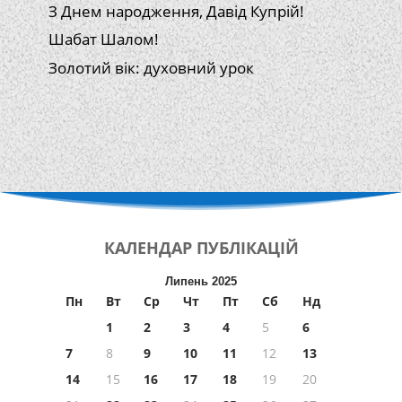
З Днем народження, Давід Купрій!
Шабат Шалом!
Золотий вік: духовний урок
КАЛЕНДАР
ПУБЛІКАЦІЙ
Липень 2025
Пн
Вт
Ср
Чт
Пт
Сб
Нд
1
2
3
4
5
6
7
8
9
10
11
12
13
14
15
16
17
18
19
20