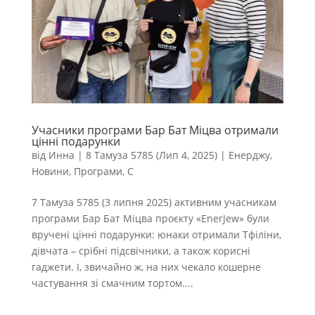
Учасники програми Бар Бат Міцва отримали
цінні подарунки
від
Инна
|
8 Тамуза 5785 (Лип 4, 2025)
|
Енерджу
,
Новини
,
Програми
,
С
7 Тамуза 5785 (3 липня 2025) активним учасникам
програми Бар Бат Міцва проєкту «EnerJew» були
вручені цінні подарунки: юнаки отримали Тфіліни,
дівчата – срібні підсвічники, а також корисні
гаджети. І, звичайно ж, на них чекало кошерне
частування зі смачним тортом....