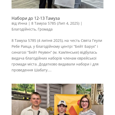
Набори до 12-13 Тамуза
від
Инна
|
8 Тамуза 5785 (Лип 4, 2025)
|
Благодійність
,
Громада
8 Тамуза 5785 (4 липня 2025), на честь Свята Геули
Ребе Раяца, у благодійному центрі “Бейт Барух” і
синагозі “Бейт Реувен” (м. Кам’янське) відбулась
видача благодійних наборів членам єврейської
громади міста. Додатково видавали набори і для
проведення Шабату....