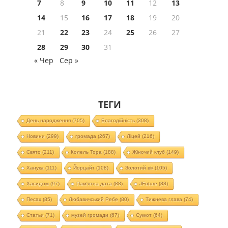
7
8
9
10
11
12
13
14
15
16
17
18
19
20
21
22
23
24
25
26
27
28
29
30
31
« Чер
Сер »
ТЕГИ
День народження
(705)
Благодійність
(308)
Новини
(299)
громада
(267)
Ліцей
(216)
Свято
(211)
Колель Тора
(188)
Жіночий клуб
(149)
Ханука
(111)
Йорцайт
(108)
Золотий вік
(105)
Хасидізм
(97)
Пам'ятна дата
(88)
JFuture
(88)
Песах
(85)
Любавичський Ребе
(80)
Тижнева глава
(74)
Статьи
(71)
музей громади
(67)
Суккот
(64)