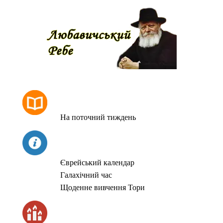
РОЗКЛАД МОЛИТОВ
На поточний тиждень
СЬОГОДНІ
Єврейський календар
Галахічний час
Щоденне вивчення Тори
ЧАС ЗАПАЛЮВАННЯ СВІЧОК