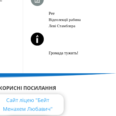
ть
ГЛАВА ТОРИ
Рее
Відеолекції рабина
Леві Стамблера
ЙОРЦАЙТИ У
СЕРПНІ
Громада тужить!
КОРИСНІ ПОСИЛАННЯ
Сайт ліцею "Бейт
Менахем Любавич"