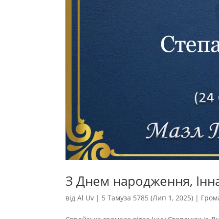
З Днем народження, Інн
від
Al Uv
|
5 Тамуза 5785 (Лип 1, 2025)
|
Гром