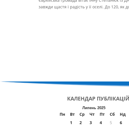
Єврейська громада вітає Інну Степанюк із Дн
завжди щастя і радість у її оселі. До 120, як д
КАЛЕНДАР
ПУБЛІКАЦІ
Липень 2025
Пн
Вт
Ср
Чт
Пт
Сб
Нд
1
2
3
4
5
6