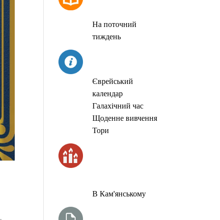
МОЛИТОВ
На поточний
тиждень
СЬОГОДНІ
Єврейський
календар
Галахічний час
Щоденне вивчення
Тори
ЧАС
ЗАПАЛЮВАННЯ
СВІЧОК
В Кам'янському
ТИЖНЕВА