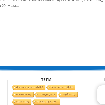
ем народження! Бажаємо міцного здоров’я, успіхів, і нехай буду
о 20! Мазл...
ТЕГИ
Й
День народження
(708)
Благодійність
(308)
Новини
(299)
громада
(267)
Ліцей
(216)
Свято
(211)
Колель Тора
(188)