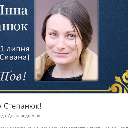
а Степанюк!
ада
,
Дні народження