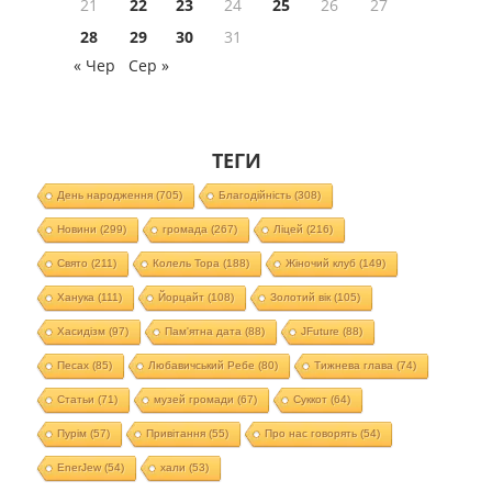
21
22
23
24
25
26
27
28
29
30
31
« Чер
Сер »
ТЕГИ
День народження
(705)
Благодійність
(308)
Новини
(299)
громада
(267)
Ліцей
(216)
Свято
(211)
Колель Тора
(188)
Жіночий клуб
(149)
Ханука
(111)
Йорцайт
(108)
Золотий вік
(105)
Хасидізм
(97)
Пам'ятна дата
(88)
JFuture
(88)
Песах
(85)
Любавичський Ребе
(80)
Тижнева глава
(74)
Статьи
(71)
музей громади
(67)
Суккот
(64)
Пурім
(57)
Привітання
(55)
Про нас говорять
(54)
EnerJew
(54)
хали
(53)