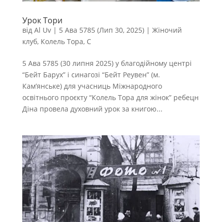
Урок Тори
від
Al Uv
|
5 Ава 5785 (Лип 30, 2025)
|
Жіночий
клуб
,
Колель Тора
,
С
5 Ава 5785 (30 липня 2025) у благодійному центрі
“Бейт Барух” і синагозі “Бейт Реувен” (м.
Кам’янське) для учасниць Міжнародного
освітнього проєкту “Колель Тора для жінок” ребецн
Діна провела духовний урок за книгою...