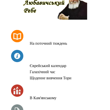
РОЗКЛАД МОЛИТОВ
На поточний тиждень
СЬОГОДНІ
Єврейський календар
Галахічний час
Щоденне вивчення Тори
ЧАС ЗАПАЛЮВАННЯ СВІЧОК
В Кам'янському
ТИЖНЕВА ГЛАВА ТОРИ