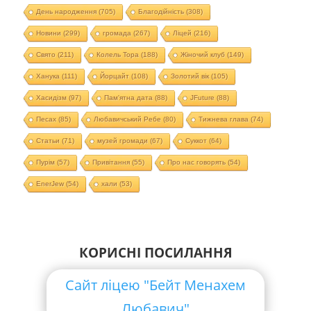
День народження
(705)
Благодійність
(308)
Новини
(299)
громада
(267)
Ліцей
(216)
Свято
(211)
Колель Тора
(188)
Жіночий клуб
(149)
Ханука
(111)
Йорцайт
(108)
Золотий вік
(105)
Хасидізм
(97)
Пам'ятна дата
(88)
JFuture
(88)
Песах
(85)
Любавичський Ребе
(80)
Тижнева глава
(74)
Статьи
(71)
музей громади
(67)
Суккот
(64)
Пурім
(57)
Привітання
(55)
Про нас говорять
(54)
EnerJew
(54)
хали
(53)
КОРИСНІ ПОСИЛАННЯ
Сайт ліцею "Бейт Менахем
Любавич"