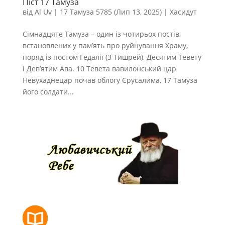
Піст 17 Тамуза
від
Al Uv
|
17 Тамуза 5785 (Лип 13, 2025)
|
Хасидут
Сімнадцяте Тамуза – один із чотирьох постів,
встановлених у пам’ять про руйнування Храму,
поряд із постом Гедалії (3 Тишрей), Десятим Тевету
і Дев’ятим Ава. 10 Тевета вавилонський цар
Невухаднецар почав облогу Єрусалима, 17 Тамуза
його солдати...
РОЗКЛАД МОЛИТОВ