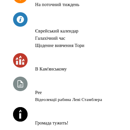
На поточний тиждень
СЬОГОДНІ
Єврейський календар
Галахічний час
Щоденне вивчення Тори
ЧАС ЗАПАЛЮВАННЯ СВІЧОК
В Кам'янському
ТИЖНЕВА ГЛАВА ТОРИ
Рее
Відеолекції рабина Леві Стамблера
ЙОРЦАЙТИ У СЕРПНІ
Громада тужить!