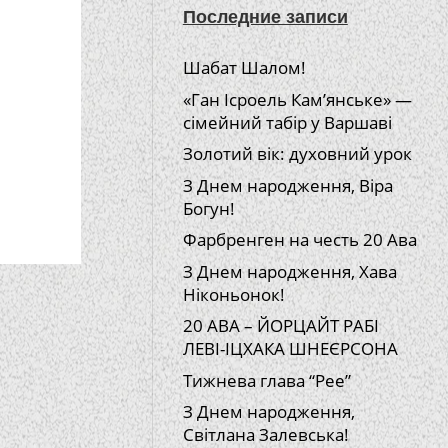
Последние записи
Шабат Шалом!
«Ган Ісроель Кам’янське» —
сімейний табір у Варшаві
Золотий вік: духовний урок
З Днем народження, Віра
Богун!
Фарбренген на честь 20 Ава
З Днем народження, Хава
Ніконьонок!
20 АВА – ЙОРЦАЙТ РАБІ
ЛЕВІ-ІЦХАКА ШНЕЄРСОНА
Тижнева глава “Рее”
З Днем народження,
Світлана Залевська!