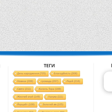
ТЕГИ
Й
День народження
(705)
Благодійність
(308)
Новини
(299)
громада
(267)
Ліцей
(216)
Свято
(211)
Колель Тора
(188)
Жіночий клуб
(149)
Ханука
(111)
Йорцайт
(108)
Золотий вік
(105)