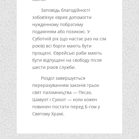
Заповідь благодійності
зобов’язує єврея допомогти
нужденному побратиму
подаянням або позикою. У
Суботній рік (що настає раз на сім
років) всі борги мають бути
прощені. Єврейські раби мають
бути відпущені на свободу після
шести років служби.
Розділ завершується
перерахуванням законів трьох
свят паломництва — Песах,
Шавуот і Суккот — коли кожен
повинен постати перед Б-гом у
Святому Храмі.