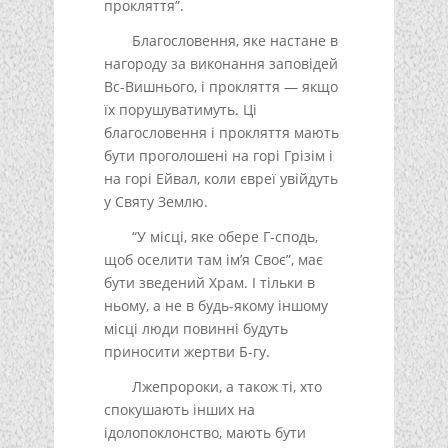
прокляття”.
Благословення, яке настане в
нагороду за виконання заповідей
Вс-Вишнього, і прокляття — якщо
їх порушуватимуть. Ці
благословення і прокляття мають
бути проголошені на горі Грізім і
на горі Ейвал, коли євреї увійдуть
у Святу Землю.
“У місці, яке обере Г-сподь,
щоб оселити там ім’я Своє”, має
бути зведений Храм. І тільки в
ньому, а не в будь-якому іншому
місці люди повинні будуть
приносити жертви Б-гу.
Лжепророки, а також ті, хто
спокушають інших на
ідолопоклонство, мають бути