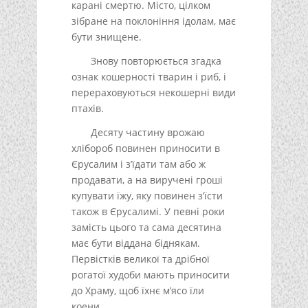
карані смертю. Місто, цілком
зібране на поклоніння ідолам, має
бути знищене.
Знову повторюється згадка
ознак кошерності тварин і риб, і
перераховуються некошерні види
птахів.
Десяту частину врожаю
хлібороб повинен приносити в
Єрусалим і з’їдати там або ж
продавати, а на виручені гроші
купувати їжу, яку повинен з’їсти
також в Єрусалимі. У певні роки
замість цього та сама десятина
має бути віддана біднякам.
Первістків великої та дрібної
рогатої худоби мають приносити
до Храму, щоб їхнє м’ясо їли
коени.