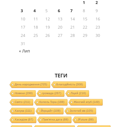
1
2
3
4
5
6
7
8
9
10
11
12
13
14
15
16
17
18
19
20
21
22
23
24
25
26
27
28
29
30
31
« Лип
ТЕГИ
День народження
(705)
Благодійність
(308)
Новини
(299)
громада
(267)
Ліцей
(216)
Свято
(211)
Колель Тора
(188)
Жіночий клуб
(149)
Ханука
(111)
Йорцайт
(108)
Золотий вік
(105)
Хасидізм
(97)
Пам'ятна дата
(88)
JFuture
(88)