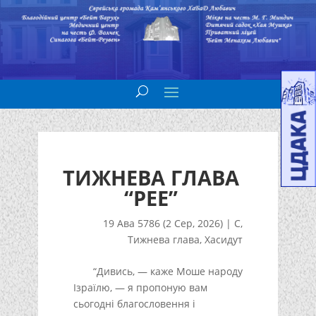
ТИЖНЕВА ГЛАВА
“РЕЕ”
19 Ава 5786 (2 Сер, 2026)
|
С
,
Тижнева глава
,
Хасидут
“Дивись, — каже Моше народу
Ізраїлю, — я пропоную вам
сьогодні благословення і