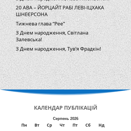
20 АВА – ЙОРЦАЙТ РАБІ ЛЕВІ-ІЦХАКА
ШНЕЄРСОНА
Тижнева глава “Рее”
З Днем народження, Світлана
Залевська!
З Днем народження, Тув’я Фрадкін!
КАЛЕНДАР
ПУБЛІКАЦІЙ
Серпень 2026
Пн
Вт
Ср
Чт
Пт
Сб
Нд