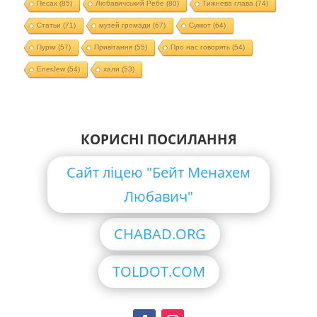
Песах
(85)
Любавичський Ребе
(80)
Тижнева глава
(74)
Статьи
(71)
музей громади
(67)
Суккот
(64)
Пурім
(57)
Привітання
(55)
Про нас говорять
(54)
EnerJew
(54)
хали
(53)
КОРИСНІ ПОСИЛАННЯ
Сайт ліцею "Бейт Менахем
Любавич"
CHABAD.ORG
TOLDOT.COM