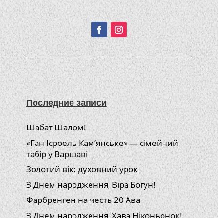
Подписывайтесь!
Последние записи
Шабат Шалом!
«Ган Ісроель Кам’янське» — сімейний
табір у Варшаві
Золотий вік: духовний урок
З Днем народження, Віра Богун!
Фарбренген на честь 20 Ава
З Днем народження, Хава Ніконьонок!