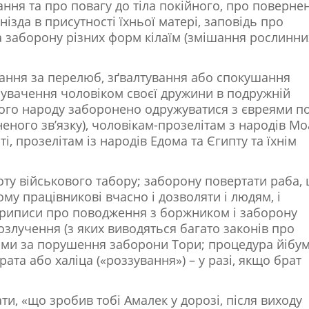
ння та про повагу до тіла покійного, про поверне
ізда в присутності їхньої матері, заповідь про
а заборону різних форм кілаїм (змішання рослинних
ання за перелюб, зґвалтування або спокушання
нувачення чоловіком своєї дружини в подружній
кого народу заборонено одружуватися з євреями п
еного зв’язку), чоловікам-прозелітам з народів Мо
і, прозелітам із народів Едома та Єгипту та їхнім
оту військового табору; заборону повертати раба,
ому працівникові вчасно і дозволяти і людям, і
 приписи про поводження з боржником і заборону
розлучення (з яких виводяться багато законів про
ами за порушення заборони Тори; процедура йібу
ата або халіца («роззування») – у разі, якщо брат
ти, «що зробив тобі Амалек у дорозі, після виходу