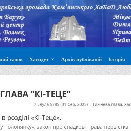
чий садок
Хасидут
Архів публікацій
Історія
ГЛАВА “КІ-ТЕЦЕ”
7 Елула 5785 (31 Сер, 2025)
|
Тижнева глава
,
Хас
в розділі «Кі-Теце».
у полонянку», закон про спадкові права первістка,