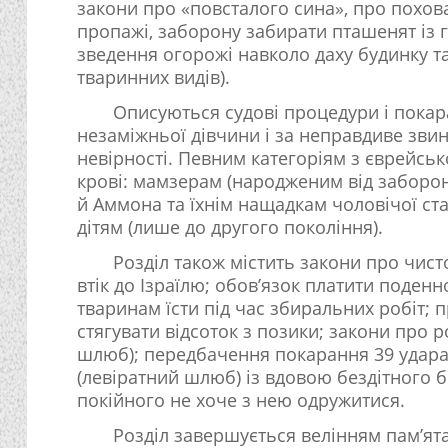
закони про «повсталого сина», про похова
пропажі, заборону забирати пташенят із гн
зведення огорожі навколо даху будинку т
тваринних видів).
Описуються судові процедури і покар
незаміжньої дівчини і за неправдиве зви
невірності. Певним категоріям з єврейсь
крові: мамзерам (народженим від заборон
й Аммона та їхнім нащадкам чоловічої стат
дітям (лише до другого покоління).
Розділ також містить закони про чист
втік до Ізраїлю; обов’язок платити поденн
тваринам їсти під час збиральних робіт;
стягувати відсоток з позики; закони про 
шлюб); передбачення покарання 39 удар
(левіратний шлюб) із вдовою бездітного бр
покійного не хоче з нею одружитися.
Розділ завершується велінням пам’ята