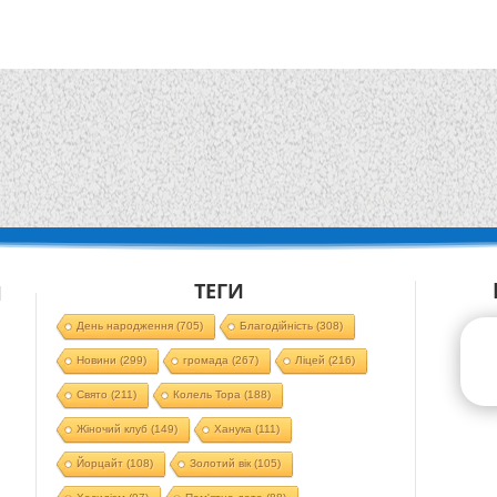
ТЕГИ
Й
День народження
(705)
Благодійність
(308)
Новини
(299)
громада
(267)
Ліцей
(216)
Свято
(211)
Колель Тора
(188)
Жіночий клуб
(149)
Ханука
(111)
Йорцайт
(108)
Золотий вік
(105)