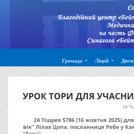
Громада
Ліцей
Дитя
УРОК ТОРИ ДЛЯ УЧАСНИ
24 Ті
24 Тішрея 5786 (16 жовтня 2025) д
вік” Лілах Цопа, посланниця Ребе у К
“Тора”.