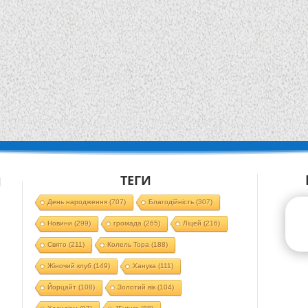
ТЕГИ
Й
День народження
(707)
Благодійність
(307)
Новини
(299)
громада
(265)
Ліцей
(216)
Свято
(211)
Колель Тора
(188)
Жіночий клуб
(149)
Ханука
(111)
Йорцайт
(108)
Золотий вік
(104)