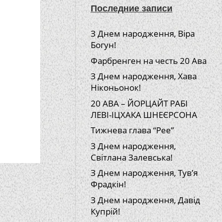
Последние записи
З Днем народження, Віра
Богун!
Фарбренген на честь 20 Ава
З Днем народження, Хава
Ніконьонок!
20 АВА – ЙОРЦАЙТ РАБІ
ЛЕВІ-ІЦХАКА ШНЕЄРСОНА
Тижнева глава “Рее”
З Днем народження,
Світлана Залевська!
З Днем народження, Тув’я
Фрадкін!
З Днем народження, Давід
Купрій!