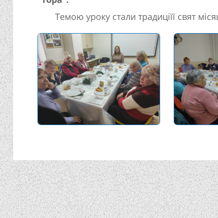
Темою уроку стали традиціїї свят міся