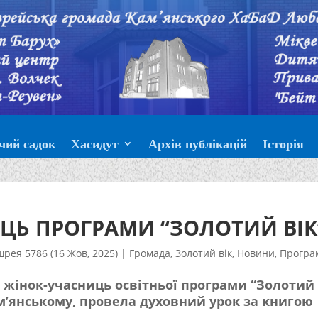
чий садок
Хасидут
Архів публікацій
Історія
ЦЬ ПРОГРАМИ “ЗОЛОТИЙ ВІК
шрея 5786 (16 Жов, 2025)
|
Громада
,
Золотий вік
,
Новини
,
Програ
ля жінок-учасниць освітньої програми “Золотий
ам’янському, провела духовний урок за книгою