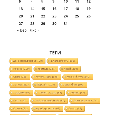
6
7
8
9
10
11
12
13
14
15
16
17
18
19
20
21
22
23
24
25
26
27
28
29
30
31
« Вер
Лис »
ТЕГИ
День народження
(708)
Благодійність
(308)
Новини
(299)
громада
(267)
Ліцей
(216)
Свято
(211)
Колель Тора
(188)
Жіночий клуб
(149)
Ханука
(111)
Йорцайт
(108)
Золотий вік
(105)
Хасидізм
(97)
Пам'ятна дата
(88)
JFuture
(88)
Песах
(85)
Любавичський Ребе
(80)
Тижнева глава
(74)
Статьи
(71)
музей громади
(67)
Суккот
(64)