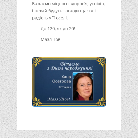
Бажаємо міцного здоров’я, успіхів,
і нехай будуть завжди щастя і
радість у її оселі.
До 120, як до 20!
Мазл Тов!