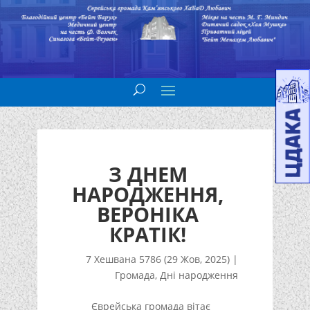
З ДНЕМ
НАРОДЖЕННЯ,
ВЕРОНІКА
КРАТІК!
7 Хешвана 5786 (29 Жов, 2025)
|
Громада
,
Дні народження
Єврейська громада вітає