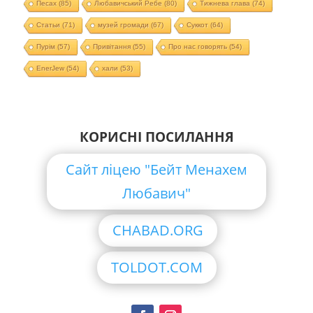
Песах
(85)
Любавичський Ребе
(80)
Тижнева глава
(74)
Статьи
(71)
музей громади
(67)
Суккот
(64)
Пурім
(57)
Привітання
(55)
Про нас говорять
(54)
EnerJew
(54)
хали
(53)
КОРИСНІ ПОСИЛАННЯ
Сайт ліцею "Бейт Менахем
Любавич"
CHABAD.ORG
TOLDOT.COM