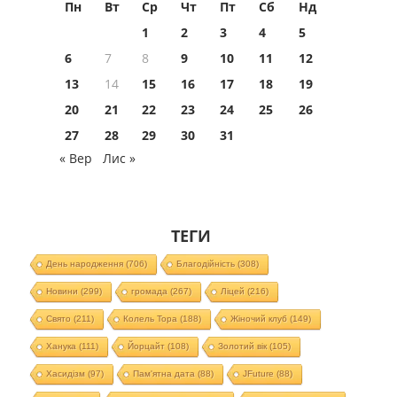
Пн
Вт
Ср
Чт
Пт
Сб
Нд
1
2
3
4
5
6
7
8
9
10
11
12
13
14
15
16
17
18
19
20
21
22
23
24
25
26
27
28
29
30
31
« Вер
Лис »
ТЕГИ
День народження
(706)
Благодійність
(308)
Новини
(299)
громада
(267)
Ліцей
(216)
Свято
(211)
Колель Тора
(188)
Жіночий клуб
(149)
Ханука
(111)
Йорцайт
(108)
Золотий вік
(105)
Хасидізм
(97)
Пам'ятна дата
(88)
JFuture
(88)