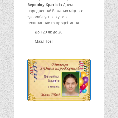
Вероніку Кратік
із Днем
народження! Бажаємо міцного
здоров’я, успіхів у всіх
починаннях та процвітання.
До 120 як до 20!
Мазл Тов!