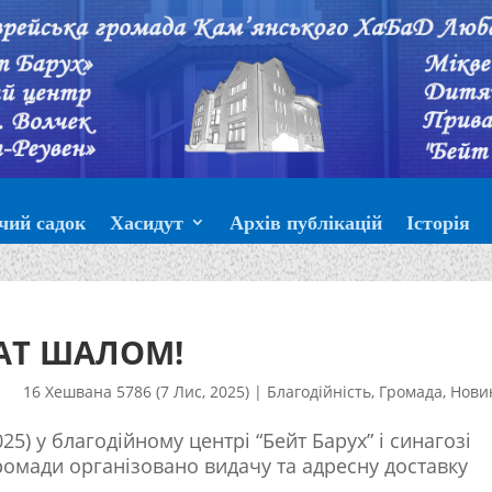
чий садок
Хасидут
Архів публікацій
Історія
АТ ШАЛОМ!
16 Хешвана 5786 (7 Лис, 2025)
|
Благодійність
,
Громада
,
Нови
25) у благодійному центрі “Бейт Барух” і синагозі
 громади організовано видачу та адресну доставку