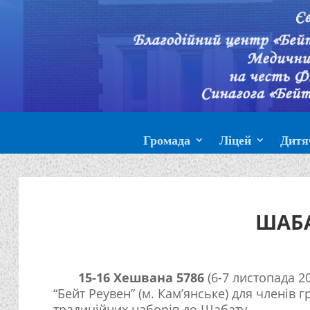
Громада
Ліцей
Дитя
ШАБ
15-16 Хешвана 5786
(6-7 листопада 20
“Бейт Реувен” (м. Кам’янське) для членів
традиційних наборів до Шабату.