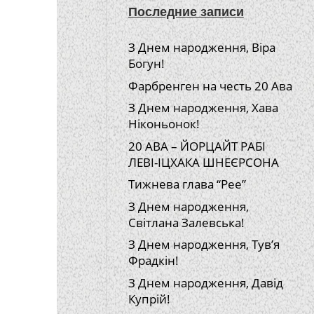
Последние записи
З Днем народження, Віра
Богун!
Фарбренген на честь 20 Ава
З Днем народження, Хава
Ніконьонок!
20 АВА – ЙОРЦАЙТ РАБІ
ЛЕВІ-ІЦХАКА ШНЕЄРСОНА
Тижнева глава “Рее”
З Днем народження,
Світлана Залевська!
З Днем народження, Тув’я
Фрадкін!
З Днем народження, Давід
Купрій!