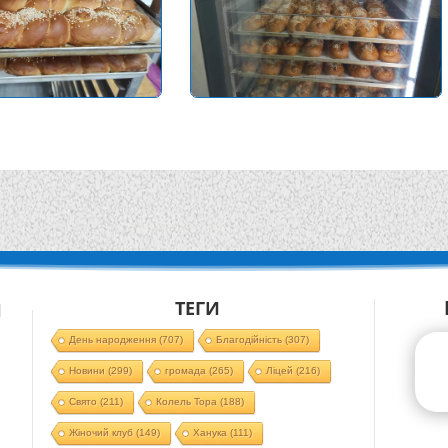
ТЕГИ
Й
День народження
(707)
Благодійність
(307)
Новини
(299)
громада
(265)
Ліцей
(216)
Свято
(211)
Колель Тора
(188)
Жіночий клуб
(149)
Ханука
(111)