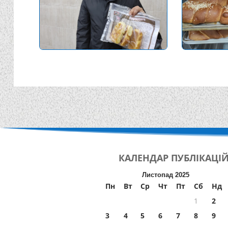
КАЛЕНДАР
ПУБЛІКАЦІ
Листопад 2025
Пн
Вт
Ср
Чт
Пт
Сб
Нд
1
2
3
4
5
6
7
8
9