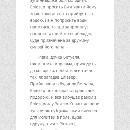
зупинившись біля колодязя,
Еліезер просить Б-га явити йому
знак: коли дівчата прийдуть за
водою, і він попросить води
напитися, та, що запропонує
напоїти також його верблюдів,
буде призначена за дружину
синові його пана.
Рівка, дочка Бетуеля,
племінника Авраама, приходить
до колодязя, і робить все точно
так, як загадав Еліезер.
Прийшовши в будинок Бетуеля,
Еліезер розповідає історію своєї
подорожі. Рівка вирушає разом з
Еліезером у Землю Кнаан, де вони
зустрічають Іцхака, який вийшов
для молитви в поле. Іцхак
одружується з Рівкою і,