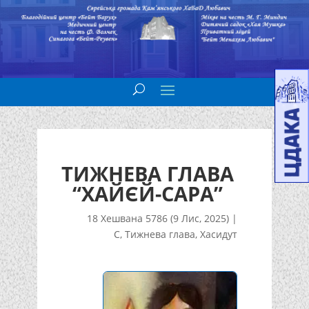
ТИЖНЕВА ГЛАВА
“ХАЙЄЙ-САРА”
18 Хешвана 5786 (9 Лис, 2025)
|
С
,
Тижнева глава
,
Хасидут