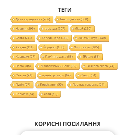
ТЕГИ
День народження
(706)
Благодійність
(308)
Новини
(299)
громада
(267)
Ліцей
(216)
Свято
(211)
Колель Тора
(188)
Жіночий клуб
(149)
Ханука
(111)
Йорцайт
(108)
Золотий вік
(105)
Хасидізм
(97)
Пам'ятна дата
(88)
JFuture
(88)
Песах
(85)
Любавичський Ребе
(80)
Тижнева глава
(74)
Статьи
(71)
музей громади
(67)
Суккот
(64)
Пурім
(57)
Привітання
(55)
Про нас говорять
(54)
EnerJew
(54)
хали
(53)
КОРИСНІ ПОСИЛАННЯ