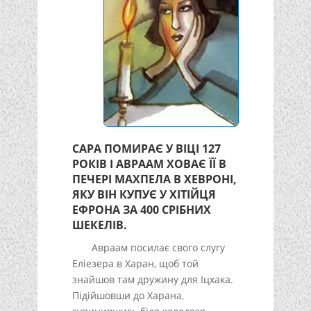
САРА ПОМИРАЄ У ВІЦІ 127
РОКІВ І АВРААМ ХОВАЄ ЇЇ В
ПЕЧЕРІ МАХПЕЛА В ХЕВРОНІ,
ЯКУ ВІН КУПУЄ У ХІТІЙЦЯ
ЕФРОНА ЗА 400 СРІБНИХ
ШЕКЕЛІВ.
Авраам посилає свого слугу
Еліезера в Харан, щоб той
знайшов там дружину для Іцхака.
Підійшовши до Харана,