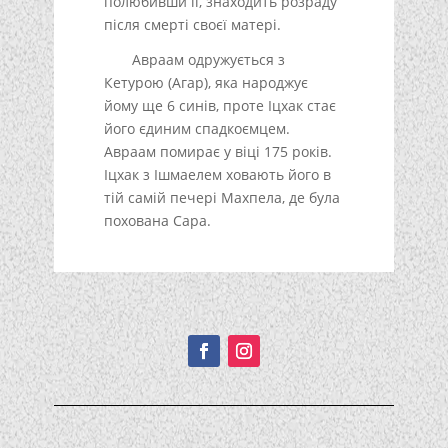
полюбивши її, знаходить розраду
після смерті своєї матері.
Авраам одружується з
Кетурою (Агар), яка народжує
йому ще 6 синів, проте Іцхак стає
його єдиним спадкоємцем.
Авраам помирає у віці 175 років.
Іцхак з Ішмаелем ховають його в
тій самій печері Махпела, де була
похована Сара.
Подписывайтесь!