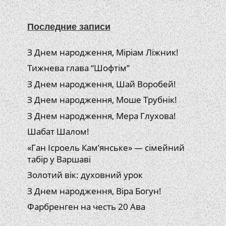
Последние записи
З Днем народження, Міріам Ліжник!
Тижнева глава “Шофтім”
З Днем народження, Шай Воробей!
З Днем народження, Моше Трубнік!
З Днем народження, Мера Глухова!
Шабат Шалом!
«Ган Ісроель Кам’янське» — сімейний
табір у Варшаві
Золотий вік: духовний урок
З Днем народження, Віра Богун!
Фарбренген на честь 20 Ава