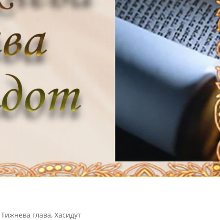
,
Тижнева глава
,
Хасидут