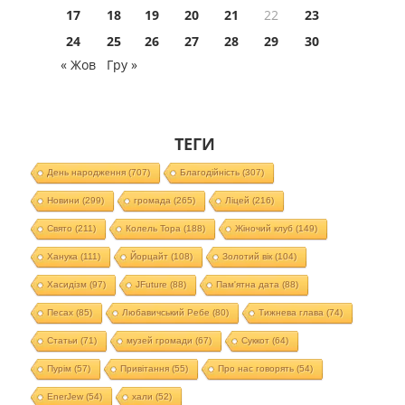
17
18
19
20
21
22
23
24
25
26
27
28
29
30
« Жов
Гру »
ТЕГИ
День народження
(707)
Благодійність
(307)
Новини
(299)
громада
(265)
Ліцей
(216)
Свято
(211)
Колель Тора
(188)
Жіночий клуб
(149)
Ханука
(111)
Йорцайт
(108)
Золотий вік
(104)
Хасидізм
(97)
JFuture
(88)
Пам'ятна дата
(88)
Песах
(85)
Любавичський Ребе
(80)
Тижнева глава
(74)
Статьи
(71)
музей громади
(67)
Суккот
(64)
Пурім
(57)
Привітання
(55)
Про нас говорять
(54)
EnerJew
(54)
хали
(52)