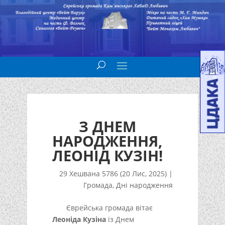
З ДНЕМ
НАРОДЖЕННЯ,
ЛЕОНІД КУЗІН!
29 Хешвана 5786 (20 Лис, 2025)
|
Громада
,
Дні народження
Єврейська громада вітає
Леоніда Кузіна
із Днем