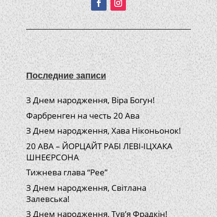
Последние записи
З Днем народження, Віра Богун!
Фарбренген на честь 20 Ава
З Днем народження, Хава Ніконьонок!
20 АВА – ЙОРЦАЙТ РАБІ ЛЕВІ-ІЦХАКА
ШНЕЄРСОНА
Тижнева глава “Рее”
З Днем народження, Світлана
Залевська!
З Днем народження, Тув’я Фрадкін!