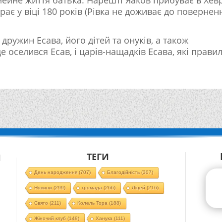
рає у віці 180 років (Рівка не доживає до повернен
ружин Есава, його дітей та онуків, а також
е оселився Есав, і царів-нащадків Есава, які прави
ТЕГИ
Й
День народження
(707)
Благодійність
(307)
Новини
(299)
громада
(266)
Ліцей
(216)
Свято
(211)
Колель Тора
(188)
Жіночий клуб
(149)
Ханука
(111)