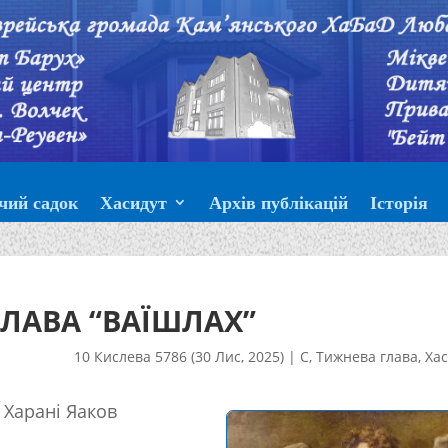
чий садок
Хасидут
Архів публікацій
Історія
ЛАВА “ВАЇШЛАХ”
10 Кислева 5786 (30 Лис, 2025)
|
С
,
Тижнева глава
,
Хас
 Харані Яаков