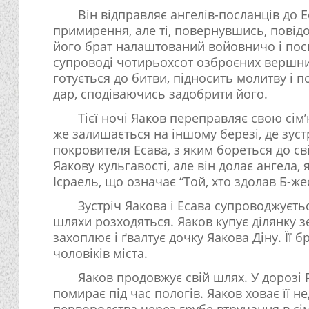
Він відправляє ангелів-посланців до Е
примирення, але ті, повернувшись, повід
його брат налаштований войовничо і посп
супроводі чотирьохсот озброєних вершни
готується до битви, підносить молитву і п
дар, сподіваючись задобрити його.
Тієї ночі Яаков переправляє свою сім’
же залишається на іншому березі, де зуст
покровителя Есава, з яким бореться до св
Яакову кульгавості, але він долає ангела, 
Ісраель, що означає “Той, хто здолав Б-же
Зустріч Яакова і Есава супроводжуєтьс
шляхи розходяться. Яаков купує ділянку з
захоплює і ґвалтує дочку Яакова Діну. Її 
чоловіків міста.
Яаков продовжує свій шлях. У дорозі 
помирає під час пологів. Яаков ховає її н
первородства через грубе втручання в сі