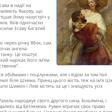
сава в надії на
омляють Яакову, що
ішає йому назустріч у
ків. Яків одночасно
осилає Есаву багатий
ю через річку Ябок, сам
річає ангела-
ітанку. Це коштує
який нарікає його ім’ям
ственне”.
я обіймами і поцілунками, але слідом за тим їхні
емлі біля Шхема. Принц цього міста, теж на ім’я Ш
брати Шимон і Леві мстять за це і знищують усіх
Рахель народжує свого другого сина, Біньяміна, і
едалеко від Бетлехема. Рувен втрачає своє право
мейне життя батька. Нарешті Яаков прибуває в Хев