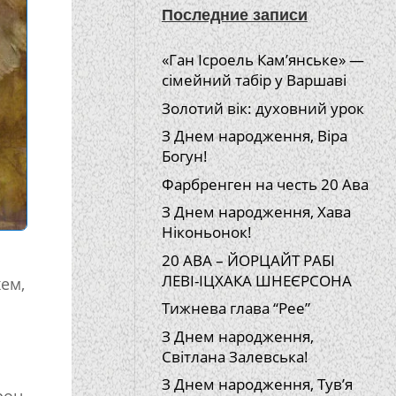
Последние записи
«Ган Ісроель Кам’янське» —
сімейний табір у Варшаві
Золотий вік: духовний урок
З Днем народження, Віра
Богун!
Фарбренген на честь 20 Ава
З Днем народження, Хава
Ніконьонок!
20 АВА – ЙОРЦАЙТ РАБІ
ЛЕВІ-ІЦХАКА ШНЕЄРСОНА
хем,
Тижнева глава “Рее”
З Днем народження,
Світлана Залевська!
З Днем народження, Тув’я
рон