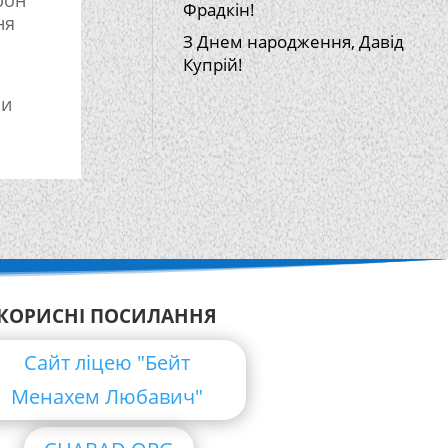
Фрадкін!
ня
З Днем народження, Давід
Купрій!
ли
КОРИСНІ ПОСИЛАННЯ
Сайт ліцею "Бейт
Менахем Любавич"