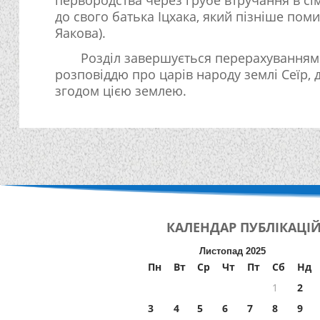
до свого батька Іцхака, який пізніше поми
Яакова).
Розділ завершується перерахуванням д
розповіддю про царів народу землі Сеїр, д
згодом цією землею.
КАЛЕНДАР
ПУБЛІКАЦІ
Листопад 2025
Пн
Вт
Ср
Чт
Пт
Сб
Нд
1
2
3
4
5
6
7
8
9