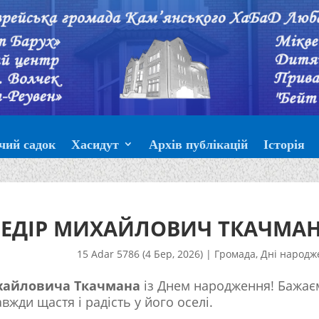
чий садок
Хасидут
Архів публікацій
Історія
ФЕДІР МИХАЙЛОВИЧ ТКАЧМАН
15 Adar 5786 (4 Бер, 2026)
|
Громада
,
Дні народж
хайловича Ткачмана
із Днем народження! Бажає
авжди щастя і радість у його оселі.