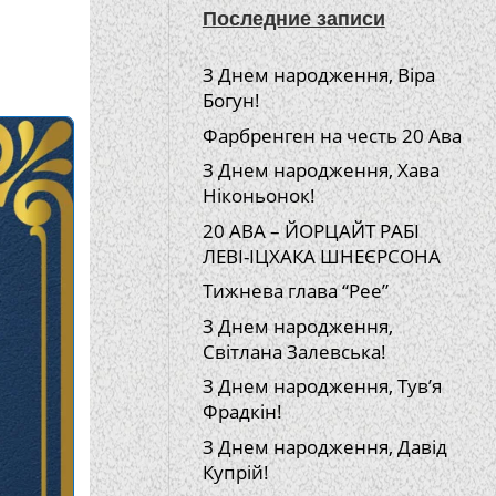
Последние записи
З Днем народження, Віра
Богун!
Фарбренген на честь 20 Ава
З Днем народження, Хава
Ніконьонок!
20 АВА – ЙОРЦАЙТ РАБІ
ЛЕВІ-ІЦХАКА ШНЕЄРСОНА
Тижнева глава “Рее”
З Днем народження,
Світлана Залевська!
З Днем народження, Тув’я
Фрадкін!
З Днем народження, Давід
Купрій!