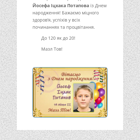
Йосефа Іцхака Потапова
із Днем
народження! Бажаємо міцного
здоров’я, успіхів у всіх
починаннях та процвітання.
До 120 як до 20!
Мазл Тов!