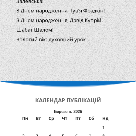
Залевська!
З Днем народження, Тув’я Фрадкін!
З Днем народження, Давід Купрій!
Шабат Шалом!
Золотий вік: духовний урок
КАЛЕНДАР
ПУБЛІКАЦІЙ
Березень 2026
Пн
Вт
Ср
Чт
Пт
Сб
Нд
1
2
3
4
5
6
7
8