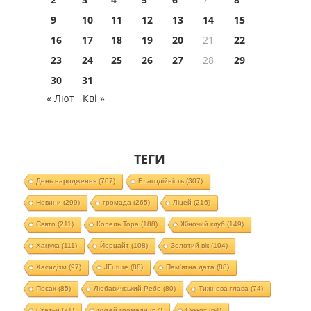
9
10
11
12
13
14
15
16
17
18
19
20
21
22
23
24
25
26
27
28
29
30
31
« Лют
Кві »
ТЕГИ
День народження
(707)
Благодійність
(307)
Новини
(299)
громада
(265)
Ліцей
(216)
Свято
(211)
Колель Тора
(188)
Жіночий клуб
(149)
Ханука
(111)
Йорцайт
(108)
Золотий вік
(104)
Хасидізм
(97)
JFuture
(88)
Пам'ятна дата
(88)
Песах
(85)
Любавичський Ребе
(80)
Тижнева глава
(74)
Статьи
(71)
музей громади
(67)
Суккот
(64)