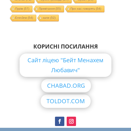
Пурім
(57)
Привітання
(55)
Про нас говорять
(54)
EnerJew
(54)
хали
(52)
КОРИСНІ ПОСИЛАННЯ
Сайт ліцею "Бейт Менахем
Любавич"
CHABAD.ORG
TOLDOT.COM