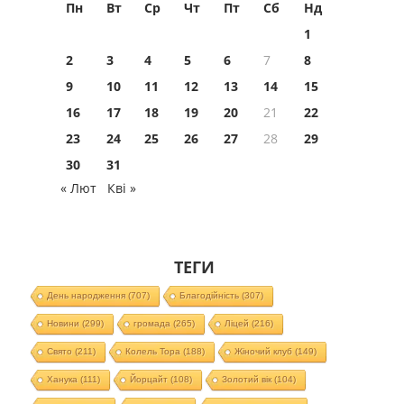
Пн
Вт
Ср
Чт
Пт
Сб
Нд
1
2
3
4
5
6
7
8
9
10
11
12
13
14
15
16
17
18
19
20
21
22
23
24
25
26
27
28
29
30
31
« Лют
Кві »
ТЕГИ
День народження
(707)
Благодійність
(307)
Новини
(299)
громада
(265)
Ліцей
(216)
Свято
(211)
Колель Тора
(188)
Жіночий клуб
(149)
Ханука
(111)
Йорцайт
(108)
Золотий вік
(104)