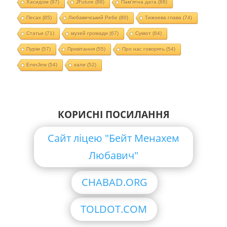
Хасидізм
(97)
JFuture
(88)
Пам'ятна дата
(88)
Песах
(85)
Любавичський Ребе
(80)
Тижнева глава
(74)
Статьи
(71)
музей громади
(67)
Суккот
(64)
Пурім
(57)
Привітання
(55)
Про нас говорять
(54)
EnerJew
(54)
хали
(52)
КОРИСНІ ПОСИЛАННЯ
Сайт ліцею "Бейт Менахем
Любавич"
CHABAD.ORG
TOLDOT.COM