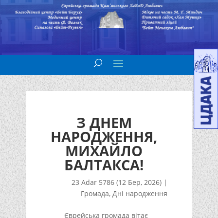
З ДНЕМ
НАРОДЖЕННЯ,
МИХАЙЛО
БАЛТАКСА!
23 Adar 5786 (12 Бер, 2026)
|
Громада
,
Дні народження
Єврейська громада вітає