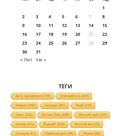
1
2
3
4
5
6
7
8
9
10
11
12
13
14
15
16
17
18
19
20
21
22
23
24
25
26
27
28
29
30
31
« Лют
Кві »
ТЕГИ
День народження
(706)
Благодійність
(308)
Новини
(299)
громада
(267)
Ліцей
(216)
Свято
(211)
Колель Тора
(188)
Жіночий клуб
(149)
Ханука
(111)
Йорцайт
(108)
Золотий вік
(105)
Хасидізм
(97)
Пам'ятна дата
(88)
JFuture
(88)