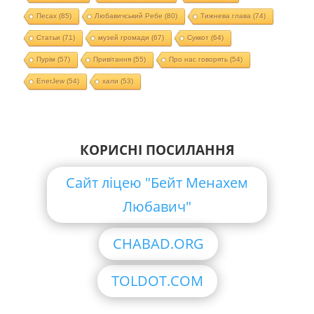
Песах
(85)
Любавичський Ребе
(80)
Тижнева глава
(74)
Статьи
(71)
музей громади
(67)
Суккот
(64)
Пурім
(57)
Привітання
(55)
Про нас говорять
(54)
EnerJew
(54)
хали
(53)
КОРИСНІ ПОСИЛАННЯ
Сайт ліцею "Бейт Менахем
Любавич"
CHABAD.ORG
TOLDOT.COM