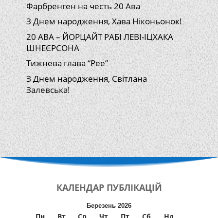
Фарбренген на честь 20 Ава
З Днем народження, Хава Ніконьонок!
20 АВА – ЙОРЦАЙТ РАБІ ЛЕВІ-ІЦХАКА
ШНЕЄРСОНА
Тижнева глава “Рее”
З Днем народження, Світлана
Залевська!
КАЛЕНДАР
ПУБЛІКАЦІЙ
Березень 2026
Пн
Вт
Ср
Чт
Пт
Сб
Нд