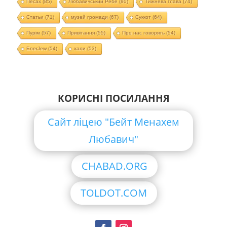
Песах
(85)
Любавичський Ребе
(80)
Тижнева глава
(74)
Статьи
(71)
музей громади
(67)
Суккот
(64)
Пурім
(57)
Привітання
(55)
Про нас говорять
(54)
EnerJew
(54)
хали
(53)
КОРИСНІ ПОСИЛАННЯ
Сайт ліцею "Бейт Менахем
Любавич"
CHABAD.ORG
TOLDOT.COM