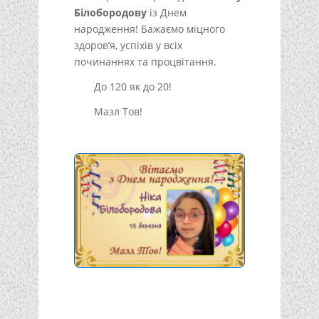
Білобородову
із Днем
народження! Бажаємо міцного
здоров’я, успіхів у всіх
починаннях та процвітання.
До 120 як до 20!
Мазл Тов!