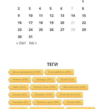
1
2
3
4
5
6
7
8
9
10
11
12
13
14
15
16
17
18
19
20
21
22
23
24
25
26
27
28
29
30
31
« Лют
Кві »
ТЕГИ
День народження
(708)
Благодійність
(308)
Новини
(299)
громада
(267)
Ліцей
(216)
Свято
(211)
Колель Тора
(188)
Жіночий клуб
(149)
Ханука
(111)
Йорцайт
(108)
Золотий вік
(105)
Хасидізм
(97)
Пам'ятна дата
(88)
JFuture
(88)