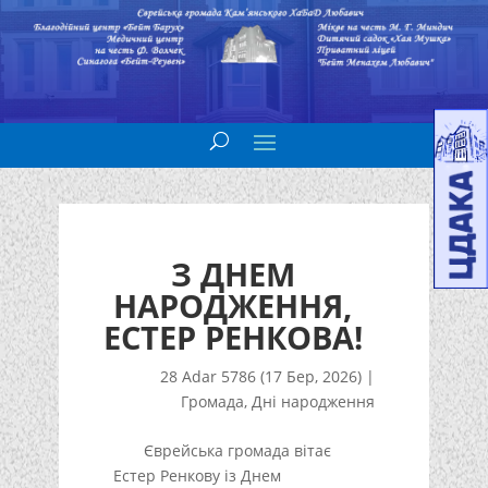
З ДНЕМ
НАРОДЖЕННЯ,
ЕСТЕР РЕНКОВА!
28 Adar 5786 (17 Бер, 2026)
|
Громада
,
Дні народження
Єврейська громада вітає
Естер Ренкову із Днем