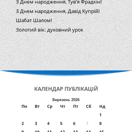
З Днем народження, Тув’я Фрадкін!
З Днем народження, Давід Купрій!
Шабат Шалом!
Золотий вік: духовний урок
КАЛЕНДАР
ПУБЛІКАЦІЙ
Березень 2026
Пн
Вт
Ср
Чт
Пт
Сб
Нд
1
2
3
4
5
6
7
8
9
10
11
12
13
14
15