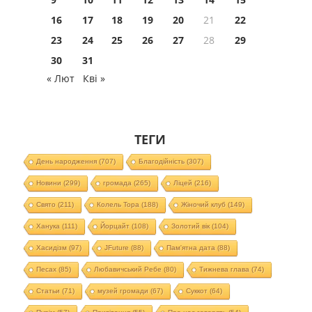
16
17
18
19
20
21
22
23
24
25
26
27
28
29
30
31
« Лют
Кві »
ТЕГИ
День народження
(707)
Благодійність
(307)
Новини
(299)
громада
(265)
Ліцей
(216)
Свято
(211)
Колель Тора
(188)
Жіночий клуб
(149)
Ханука
(111)
Йорцайт
(108)
Золотий вік
(104)
Хасидізм
(97)
JFuture
(88)
Пам'ятна дата
(88)
Песах
(85)
Любавичський Ребе
(80)
Тижнева глава
(74)
Статьи
(71)
музей громади
(67)
Суккот
(64)