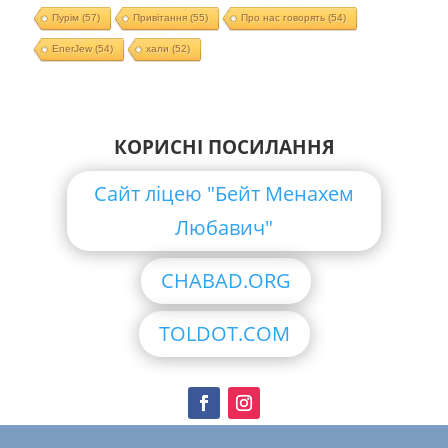
Пурім
(57)
Привітання
(55)
Про нас говорять
(54)
EnerJew
(54)
хали
(52)
КОРИСНІ ПОСИЛАННЯ
Сайт ліцею "Бейт Менахем
Любавич"
CHABAD.ORG
TOLDOT.COM