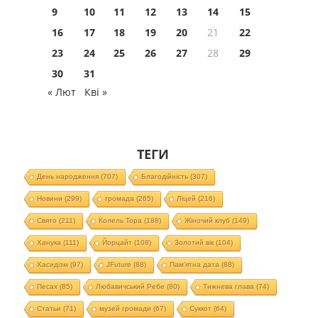
9
10
11
12
13
14
15
16
17
18
19
20
21
22
23
24
25
26
27
28
29
30
31
« Лют
Кві »
ТЕГИ
День народження
(707)
Благодійність
(307)
Новини
(299)
громада
(265)
Ліцей
(216)
Свято
(211)
Колель Тора
(188)
Жіночий клуб
(149)
Ханука
(111)
Йорцайт
(108)
Золотий вік
(104)
Хасидізм
(97)
JFuture
(88)
Пам'ятна дата
(88)
Песах
(85)
Любавичський Ребе
(80)
Тижнева глава
(74)
Статьи
(71)
музей громади
(67)
Суккот
(64)