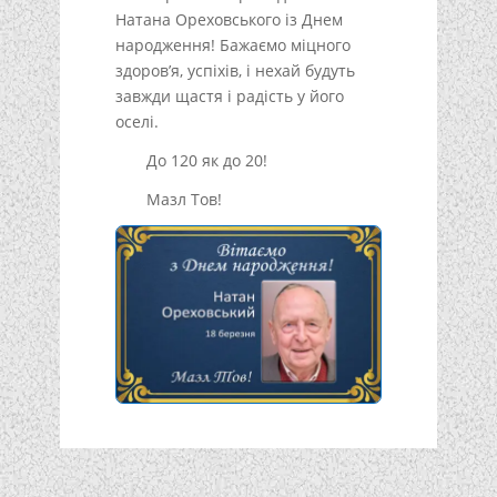
Натана Ореховського із Днем
народження! Бажаємо міцного
здоров’я, успіхів, і нехай будуть
завжди щастя і радість у його
оселі.
До 120 як до 20!
Мазл Тов!
Подписывайтесь!