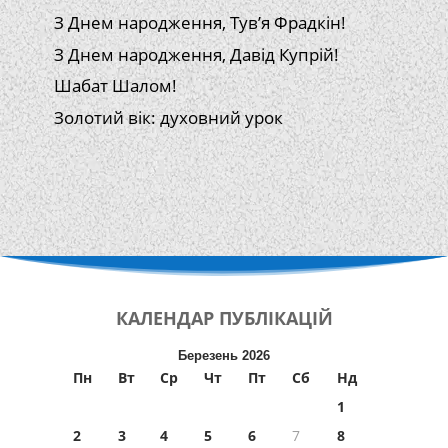
З Днем народження, Тув’я Фрадкін!
З Днем народження, Давід Купрій!
Шабат Шалом!
Золотий вік: духовний урок
КАЛЕНДАР
ПУБЛІКАЦІЙ
Березень 2026
Пн
Вт
Ср
Чт
Пт
Сб
Нд
1
2
3
4
5
6
7
8