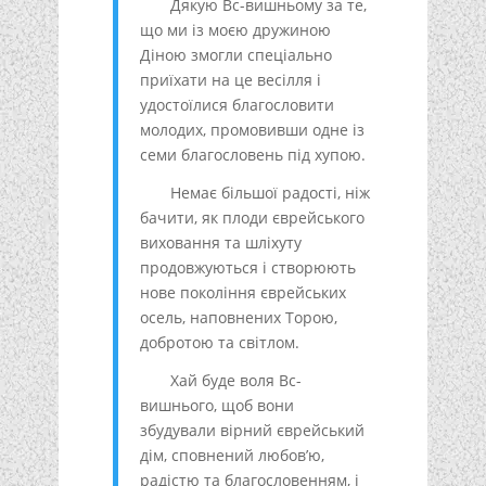
Дякую Вс-вишньому за те,
що ми із моєю дружиною
Діною змогли спеціально
приїхати на це весілля і
удостоїлися благословити
молодих, промовивши одне із
семи благословень під хупою.
Немає більшої радості, ніж
бачити, як плоди єврейського
виховання та шліхуту
продовжуються і створюють
нове покоління єврейських
осель, наповнених Торою,
добротою та світлом.
Хай буде воля Вс-
вишнього, щоб вони
збудували вірний єврейський
дім, сповнений любов’ю,
радістю та благословенням, і