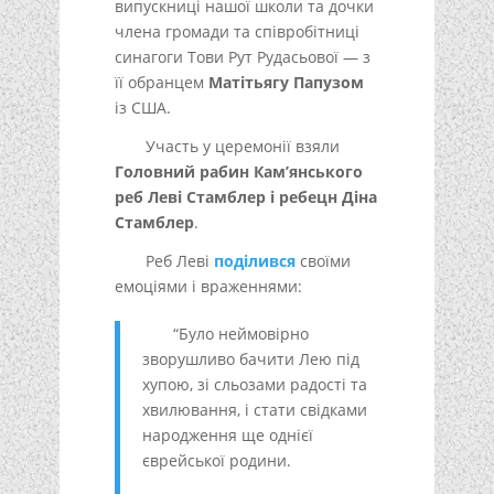
випускниці нашої школи та дочки
члена громади та співробітниці
синагоги Тови Рут Рудасьової — з
її обранцем
Матітьягу Папузом
із США.
Участь у церемонії взяли
Головний рабин Кам’янського
реб Леві Стамблер і ребецн Діна
Стамблер
.
Реб Леві
поділився
своїми
емоціями і враженнями:
“Було неймовірно
зворушливо бачити Лею під
хупою, зі сльозами радості та
хвилювання, і стати свідками
народження ще однієї
єврейської родини.