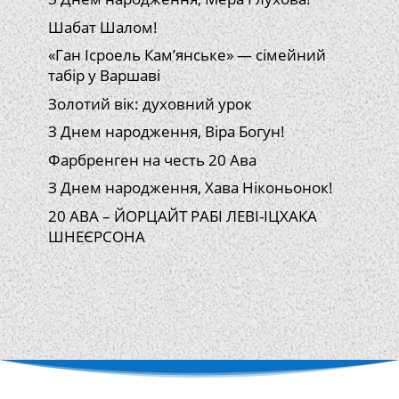
Шабат Шалом!
«Ган Ісроель Кам’янське» — сімейний
табір у Варшаві
Золотий вік: духовний урок
З Днем народження, Віра Богун!
Фарбренген на честь 20 Ава
З Днем народження, Хава Ніконьонок!
20 АВА – ЙОРЦАЙТ РАБІ ЛЕВІ-ІЦХАКА
ШНЕЄРСОНА