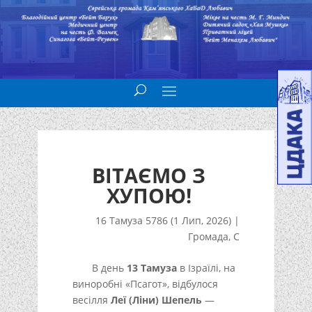
ВІТАЄМО З
ХУПОЮ!
16 Тамуза 5786 (1 Лип, 2026)
|
Громада
,
С
В день
13 Тамуза
в Ізраїлі, на
виноробні «Псагот», відбулося
весілля
Леї (Ліни) Шепель
—