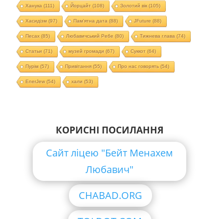
Ханука
(111)
Йорцайт
(108)
Золотий вік
(105)
Хасидізм
(97)
Пам'ятна дата
(88)
JFuture
(88)
Песах
(85)
Любавичський Ребе
(80)
Тижнева глава
(74)
Статьи
(71)
музей громади
(67)
Суккот
(64)
Пурім
(57)
Привітання
(55)
Про нас говорять
(54)
EnerJew
(54)
хали
(53)
КОРИСНІ ПОСИЛАННЯ
Сайт ліцею "Бейт Менахем
Любавич"
CHABAD.ORG