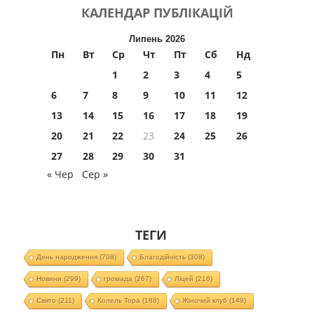
КАЛЕНДАР
ПУБЛІКАЦІЙ
Липень 2026
Пн
Вт
Ср
Чт
Пт
Сб
Нд
1
2
3
4
5
6
7
8
9
10
11
12
13
14
15
16
17
18
19
20
21
22
23
24
25
26
27
28
29
30
31
« Чер
Сер »
ТЕГИ
День народження
(708)
Благодійність
(308)
Новини
(299)
громада
(267)
Ліцей
(216)
Свято
(211)
Колель Тора
(188)
Жіночий клуб
(149)